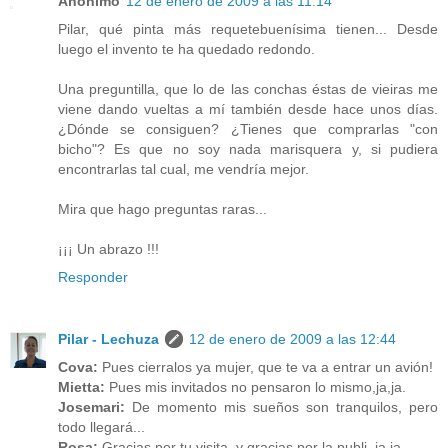
Anónimo
12 de enero de 2009 a las 11:14
Pilar, qué pinta más requetebuenísima tienen... Desde
luego el invento te ha quedado redondo.
Una preguntilla, que lo de las conchas éstas de vieiras me
viene dando vueltas a mí también desde hace unos días.
¿Dónde se consiguen? ¿Tienes que comprarlas "con
bicho"? Es que no soy nada marisquera y, si pudiera
encontrarlas tal cual, me vendría mejor.
Mira que hago preguntas raras...
¡¡¡ Un abrazo !!!
Responder
Pilar - Lechuza
12 de enero de 2009 a las 12:44
Cova:
Pues cierralos ya mujer, que te va a entrar un avión!
Mietta:
Pues mis invitados no pensaron lo mismo,ja,ja.
Josemari:
De momento mis sueños son tranquilos, pero
todo llegará...
Rosa:
Gracias por tu visita, y gracias por la publi, ja,ja.