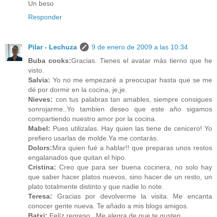
Un beso
Responder
Pilar - Lechuza
9 de enero de 2009 a las 10:34
Buba cooks:
Gracias. Tienes el avatar más tierno que he
visto.
Salvia:
Yo no me empezaré a preocupar hasta que se me
dé por dormir en la cocina, je,je.
Nieves:
con tus palabras tan amables, siempre consigues
sonrojarme..Yo tambien deseo que este año sigamos
compartiendo nuestro amor por la cocina.
Mabel:
Pues utilizalas. Hay quien las tiene de cenicero! Yo
prefiero usarlas de molde.Ya me contarás.
Dolors:
Mira quien fué a hablar!! que preparas unos restos
engalanados que quitan el hipo.
Cristina:
Creo que para ser buena cocinera, no solo hay
que saber hacer platos nuevos, sino hacer de un resto, un
plato totalmente distinto y que nadie lo note.
Teresa:
Gracias por devolverme la visita. Me encanta
conocer gente nueva. Te añado a mis blogs amigos.
Batxi:
Felíz regreso . Me alegra de que te gusten.