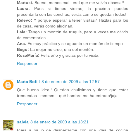
Martuki:
Bueno, menos mal...creí que me volvía obsesa!!
Laura:
Pues si tienes vieiras, la próxima puedes
presentarla con las conchas, verás como se quedan todos!
Relevo:
Y porqué esperar a tener visitas? Hazlas para los
de casa, verás como alucinan.
Lala:
Tengo un montón de truquis, pero a veces me olvido
de comentarlos.
Ana:
Es muy práctico y se aguanta un montón de tiempo.
Bego:
La mejor no creo, una del montón.
RosaMaría:
Felíz año y gracias por tu visita.
Responder
Marta Bofill
8 de enero de 2009 a las 12:57
Que buena idea!! Quedan chulísimas y tiene que estar
tremendas...mmmm....qué hambre me ha entrado!jaja
Responder
salvia
8 de enero de 2009 a las 13:21
Pues a mi lo de despertarme con una idea de cocina