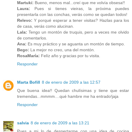
Martuki:
Bueno, menos mal...creí que me volvía obsesa!!
Laura:
Pues si tienes vieiras, la próxima puedes
presentarla con las conchas, verás como se quedan todos!
Relevo:
Y porqué esperar a tener visitas? Hazlas para los
de casa, verás como alucinan.
Lala:
Tengo un montón de truquis, pero a veces me olvido
de comentarlos.
Ana:
Es muy práctico y se aguanta un montón de tiempo.
Bego:
La mejor no creo, una del montón.
RosaMaría:
Felíz año y gracias por tu visita.
Responder
Marta Bofill
8 de enero de 2009 a las 12:57
Que buena idea!! Quedan chulísimas y tiene que estar
tremendas...mmmm....qué hambre me ha entrado!jaja
Responder
salvia
8 de enero de 2009 a las 13:21
Pues a mi lo de despertarme con una idea de cocina