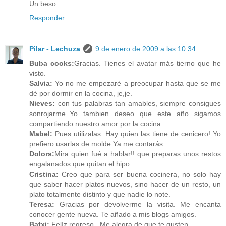
Un beso
Responder
Pilar - Lechuza
9 de enero de 2009 a las 10:34
Buba cooks:
Gracias. Tienes el avatar más tierno que he
visto.
Salvia:
Yo no me empezaré a preocupar hasta que se me
dé por dormir en la cocina, je,je.
Nieves:
con tus palabras tan amables, siempre consigues
sonrojarme..Yo tambien deseo que este año sigamos
compartiendo nuestro amor por la cocina.
Mabel:
Pues utilizalas. Hay quien las tiene de cenicero! Yo
prefiero usarlas de molde.Ya me contarás.
Dolors:
Mira quien fué a hablar!! que preparas unos restos
engalanados que quitan el hipo.
Cristina:
Creo que para ser buena cocinera, no solo hay
que saber hacer platos nuevos, sino hacer de un resto, un
plato totalmente distinto y que nadie lo note.
Teresa:
Gracias por devolverme la visita. Me encanta
conocer gente nueva. Te añado a mis blogs amigos.
Batxi:
Felíz regreso . Me alegra de que te gusten.