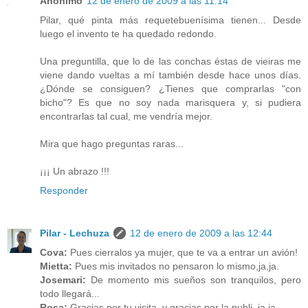
Anónimo
12 de enero de 2009 a las 11:14
Pilar, qué pinta más requetebuenísima tienen... Desde
luego el invento te ha quedado redondo.
Una preguntilla, que lo de las conchas éstas de vieiras me
viene dando vueltas a mí también desde hace unos días.
¿Dónde se consiguen? ¿Tienes que comprarlas "con
bicho"? Es que no soy nada marisquera y, si pudiera
encontrarlas tal cual, me vendría mejor.
Mira que hago preguntas raras...
¡¡¡ Un abrazo !!!
Responder
Pilar - Lechuza
12 de enero de 2009 a las 12:44
Cova:
Pues cierralos ya mujer, que te va a entrar un avión!
Mietta:
Pues mis invitados no pensaron lo mismo,ja,ja.
Josemari:
De momento mis sueños son tranquilos, pero
todo llegará...
Rosa:
Gracias por tu visita, y gracias por la publi, ja,ja.