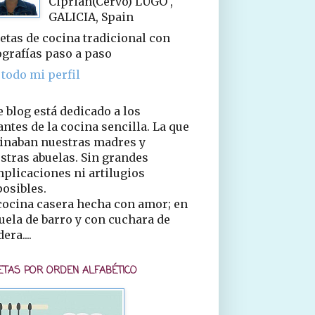
Ciprián(Cervo) LUGO ,
GALICIA, Spain
etas de cocina tradicional con
ografías paso a paso
 todo mi perfil
e blog está dedicado a los
ntes de la cocina sencilla. La que
inaban nuestras madres y
stras abuelas. Sin grandes
plicaciones ni artilugios
osibles.
cocina casera hecha con amor; en
uela de barro y con cuchara de
era....
ETAS POR ORDEN ALFABÉTICO