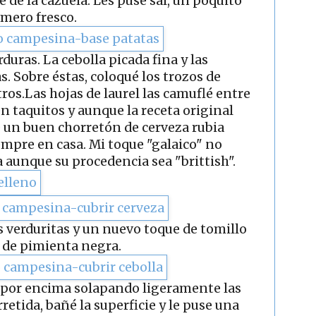
e de la cazuela. Les puse sal, un poquito
omero fresco.
duras. La cebolla picada fina y las
. Sobre éstas, coloqué los trozos de
ros.Las hojas de laurel las camuflé entre
 en taquitos y aunque la receta original
e un buen chorretón de cerveza rubia
iempre en casa. Mi toque "galaico" no
 aunque su procedencia sea "brittish".
las verduritas y un nuevo toque de tomillo
 de pimienta negra.
s por encima solapando ligeramente las
retida, bañé la superficie y le puse una