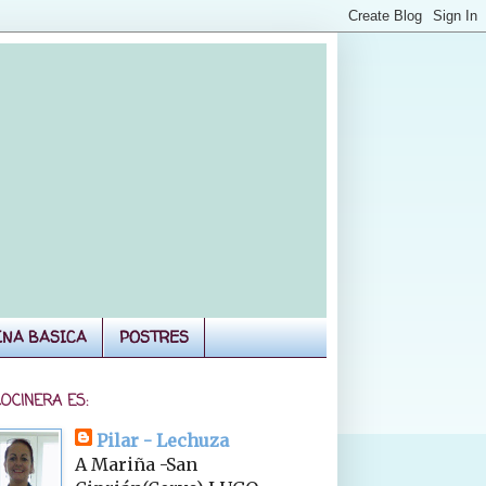
INA BASICA
POSTRES
COCINERA ES:
Pilar - Lechuza
A Mariña -San