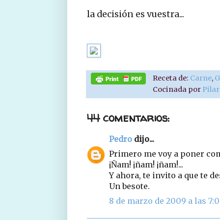
la decisión es vuestra...
Receta de:
Carne
,
G
Cocinada por
Pila
44 comentarios:
Pedro
dijo...
Primero me voy a poner como
¡Ñam! ¡ñam! ¡ñam!...
Y ahora, te invito a que te de
Un besote.
8 de marzo de 2009 a las 7: