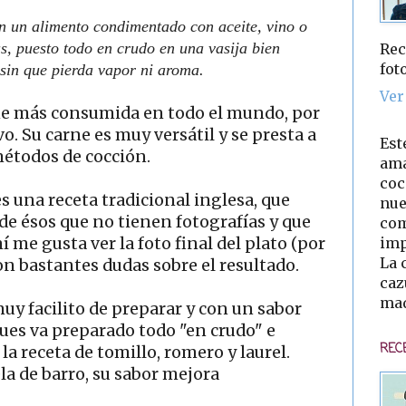
n un alimento condimentado con aceite, vino o
as, puesto todo en crudo en una vasija bien
Rec
fot
sin que pierda vapor ni aroma.
Ver
arne más consumida en todo el mundo, por
vo. Su carne es muy versátil y se presta a
Est
métodos de cocción.
ama
coc
s una receta tradicional inglesa, que
nue
 de ésos que no tienen fotografías y que
com
imp
 me gusta ver la foto final del plato (por
La 
on bastantes dudas sobre el resultado.
caz
mad
uy facilito de preparar y con un sabor
pues va preparado todo "en crudo" e
REC
la receta de tomillo, romero y laurel.
a de barro, su sabor mejora