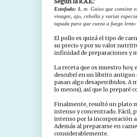
Según la R.A.E.:
Estofado: 1.
m.
Guiso que consiste e
vinagre, ajo, cebolla y varias especi
tapada para que cueza a fuego lento 
El pollo es quizá el tipo de c
su precio y por su valor nutriti
infinidad de preparaciones y 
La receta que os muestro hoy, e
descubrí en un librito antiguo
pasan algo desapercibidos. A mí
lo menos), así que lo preparé c
Finalmente, resultó un plato m
intenso y concentrado. Fácil, 
intenso por la incorporación a 
Además al prepararse en cazuel
considerablemente.