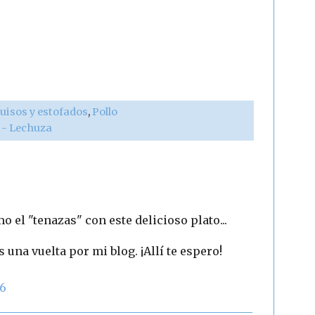
uisos y estofados
,
Pollo
r - Lechuza
 el "tenazas" con este delicioso plato...
s una vuelta por mi blog. ¡Allí te espero!
06