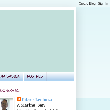
INA BASICA
POSTRES
COCINERA ES:
Pilar - Lechuza
A Mariña -San