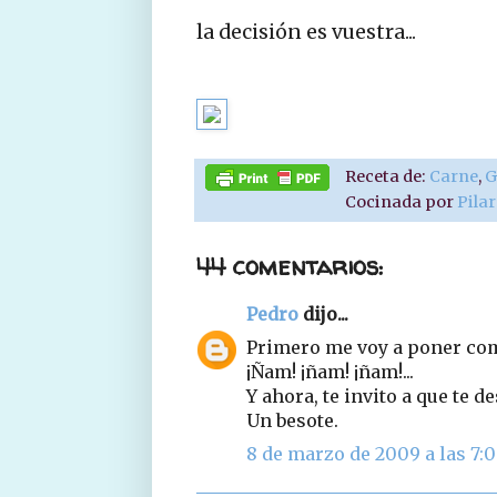
la decisión es vuestra...
Receta de:
Carne
,
G
Cocinada por
Pila
44 comentarios:
Pedro
dijo...
Primero me voy a poner como
¡Ñam! ¡ñam! ¡ñam!...
Y ahora, te invito a que te de
Un besote.
8 de marzo de 2009 a las 7: