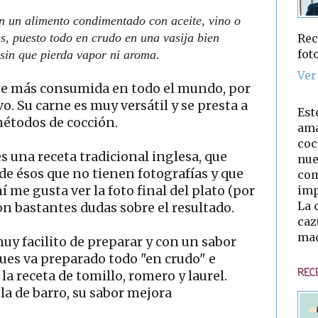
n un alimento condimentado con aceite, vino o
as, puesto todo en crudo en una vasija bien
Rec
fot
sin que pierda vapor ni aroma.
Ver
arne más consumida en todo el mundo, por
vo. Su carne es muy versátil y se presta a
Est
métodos de cocción.
ama
coc
s una receta tradicional inglesa, que
nue
 de ésos que no tienen fotografías y que
com
imp
 me gusta ver la foto final del plato (por
La 
on bastantes dudas sobre el resultado.
caz
mad
uy facilito de preparar y con un sabor
pues va preparado todo "en crudo" e
REC
la receta de tomillo, romero y laurel.
a de barro, su sabor mejora