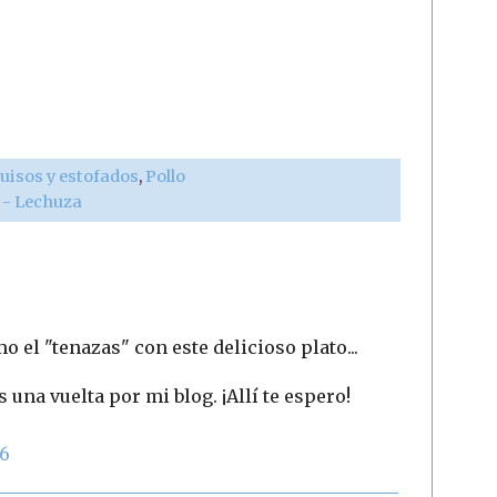
uisos y estofados
,
Pollo
r - Lechuza
 el "tenazas" con este delicioso plato...
s una vuelta por mi blog. ¡Allí te espero!
06