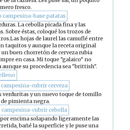
e de la cazuela. Les puse sal, un poquito
omero fresco.
duras. La cebolla picada fina y las
. Sobre éstas, coloqué los trozos de
ros.Las hojas de laurel las camuflé entre
 en taquitos y aunque la receta original
e un buen chorretón de cerveza rubia
iempre en casa. Mi toque "galaico" no
 aunque su procedencia sea "brittish".
las verduritas y un nuevo toque de tomillo
 de pimienta negra.
s por encima solapando ligeramente las
retida, bañé la superficie y le puse una