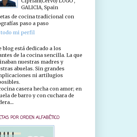
Ciprián(Cervo) LUGO ,
GALICIA, Spain
etas de cocina tradicional con
ografías paso a paso
 todo mi perfil
e blog está dedicado a los
ntes de la cocina sencilla. La que
inaban nuestras madres y
stras abuelas. Sin grandes
plicaciones ni artilugios
osibles.
cocina casera hecha con amor; en
uela de barro y con cuchara de
era....
ETAS POR ORDEN ALFABÉTICO