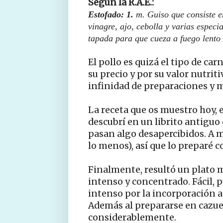
Según la R.A.E.:
Estofado: 1.
m.
Guiso que consiste e
vinagre, ajo, cebolla y varias especi
tapada para que cueza a fuego lento 
El pollo es quizá el tipo de c
su precio y por su valor nutriti
infinidad de preparaciones y 
La receta que os muestro hoy, e
descubrí en un librito antiguo
pasan algo desapercibidos. A mí
lo menos), así que lo preparé c
Finalmente, resultó un plato m
intenso y concentrado. Fácil, 
intenso por la incorporación a 
Además al prepararse en cazuel
considerablemente.