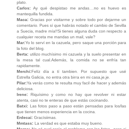
plato.
Carlos:
Ay qué despistao me andas....no es huevo es
mantequilla fundida.
Maca:
Gracias por visitarme y sobre todo por dejarme un
comentario. Pues sí que habrás notado el cambio de Sevilla
a Suecia, madre mía!!Si tienes alguna duda con respecto a
cualquier receta me mandas un mail, vale?
Mar:
Yo lo serví en la cazuela, pero saque una porción para
la foto del blog.
Berta:
utilizo muchísimo mi cazuela y la suelo presentar en
la mesa tal cual.Además, la comida no se enfría tan
rapidamente.
Merchi:
Felíz día a tí tambien. Por supuesto que usé
Estrella Galicia, no entra otra birra en mi casa,je,je.
Pilar:
Ya verás como te resulta muy facil de hacer y además
deliciosa.
Irene:
Riquísimo y como no hay que revolver ni estar
atenta, casi no te enteras de que estás cocinando.
Batxi:
Las fotos paso a paso están pensadas para los/las
que tienen menos experiencia en la cocina.
Erdecai:
Gracísiimas.
Mmtass:
La verdad es que estaba muy bueno.