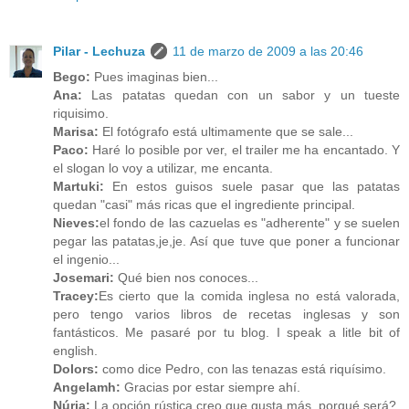
Pilar - Lechuza
11 de marzo de 2009 a las 20:46
Bego:
Pues imaginas bien...
Ana:
Las patatas quedan con un sabor y un tueste
riquisimo.
Marisa:
El fotógrafo está ultimamente que se sale...
Paco:
Haré lo posible por ver, el trailer me ha encantado. Y
el slogan lo voy a utilizar, me encanta.
Martuki:
En estos guisos suele pasar que las patatas
quedan "casi" más ricas que el ingrediente principal.
Nieves:
el fondo de las cazuelas es "adherente" y se suelen
pegar las patatas,je,je. Así que tuve que poner a funcionar
el ingenio...
Josemari:
Qué bien nos conoces...
Tracey:
Es cierto que la comida inglesa no está valorada,
pero tengo varios libros de recetas inglesas y son
fantásticos. Me pasaré por tu blog. I speak a litle bit of
english.
Dolors:
como dice Pedro, con las tenazas está riquísimo.
Angelamh:
Gracias por estar siempre ahí.
Núria:
La opción rústica creo que gusta más, porqué será?