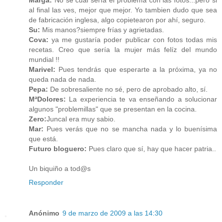
Marga:
No sé cual sería el problema con las fotos...pero si
al final las ves, mejor que mejor. Yo tambien dudo que sea
de fabricación inglesa, algo copietearon por ahí, seguro.
Su:
Mis manos?siempre frías y agrietadas.
Cova:
ya me gustaría poder publicar con fotos todas mis
recetas. Creo que sería la mujer más felíz del mundo
mundial !!
Marivel:
Pues tendrás que esperarte a la próxima, ya no
queda nada de nada.
Pepa:
De sobresaliente no sé, pero de aprobado alto, sí.
MªDolores:
La experiencia te va enseñando a solucionar
algunos "problemillas" que se presentan en la cocina.
Zero:
Juncal era muy sabio.
Mar:
Pues verás que no se mancha nada y lo buenísima
que está.
Futuro bloguero:
Pues claro que sí, hay que hacer patria..
Un biquiño a tod@s
Responder
Anónimo
9 de marzo de 2009 a las 14:30