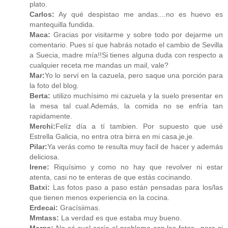
plato.
Carlos:
Ay qué despistao me andas....no es huevo es
mantequilla fundida.
Maca:
Gracias por visitarme y sobre todo por dejarme un
comentario. Pues sí que habrás notado el cambio de Sevilla
a Suecia, madre mía!!Si tienes alguna duda con respecto a
cualquier receta me mandas un mail, vale?
Mar:
Yo lo serví en la cazuela, pero saque una porción para
la foto del blog.
Berta:
utilizo muchísimo mi cazuela y la suelo presentar en
la mesa tal cual.Además, la comida no se enfría tan
rapidamente.
Merchi:
Felíz día a tí tambien. Por supuesto que usé
Estrella Galicia, no entra otra birra en mi casa,je,je.
Pilar:
Ya verás como te resulta muy facil de hacer y además
deliciosa.
Irene:
Riquísimo y como no hay que revolver ni estar
atenta, casi no te enteras de que estás cocinando.
Batxi:
Las fotos paso a paso están pensadas para los/las
que tienen menos experiencia en la cocina.
Erdecai:
Gracísiimas.
Mmtass:
La verdad es que estaba muy bueno.