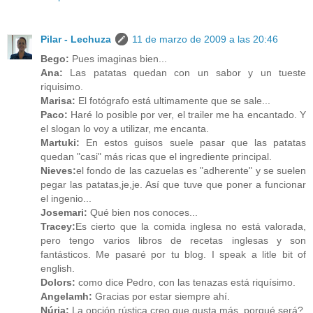
Pilar - Lechuza
11 de marzo de 2009 a las 20:46
Bego:
Pues imaginas bien...
Ana:
Las patatas quedan con un sabor y un tueste
riquisimo.
Marisa:
El fotógrafo está ultimamente que se sale...
Paco:
Haré lo posible por ver, el trailer me ha encantado. Y
el slogan lo voy a utilizar, me encanta.
Martuki:
En estos guisos suele pasar que las patatas
quedan "casi" más ricas que el ingrediente principal.
Nieves:
el fondo de las cazuelas es "adherente" y se suelen
pegar las patatas,je,je. Así que tuve que poner a funcionar
el ingenio...
Josemari:
Qué bien nos conoces...
Tracey:
Es cierto que la comida inglesa no está valorada,
pero tengo varios libros de recetas inglesas y son
fantásticos. Me pasaré por tu blog. I speak a litle bit of
english.
Dolors:
como dice Pedro, con las tenazas está riquísimo.
Angelamh:
Gracias por estar siempre ahí.
Núria:
La opción rústica creo que gusta más, porqué será?