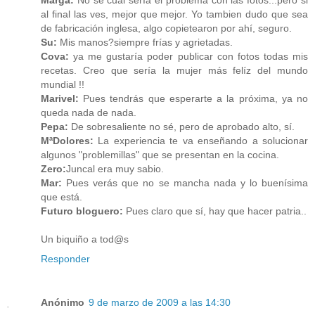
Marga:
No sé cual sería el problema con las fotos...pero si
al final las ves, mejor que mejor. Yo tambien dudo que sea
de fabricación inglesa, algo copietearon por ahí, seguro.
Su:
Mis manos?siempre frías y agrietadas.
Cova:
ya me gustaría poder publicar con fotos todas mis
recetas. Creo que sería la mujer más felíz del mundo
mundial !!
Marivel:
Pues tendrás que esperarte a la próxima, ya no
queda nada de nada.
Pepa:
De sobresaliente no sé, pero de aprobado alto, sí.
MªDolores:
La experiencia te va enseñando a solucionar
algunos "problemillas" que se presentan en la cocina.
Zero:
Juncal era muy sabio.
Mar:
Pues verás que no se mancha nada y lo buenísima
que está.
Futuro bloguero:
Pues claro que sí, hay que hacer patria..
Un biquiño a tod@s
Responder
Anónimo
9 de marzo de 2009 a las 14:30