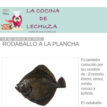
14 de marzo de 2010
RODABALLO A LA PLANCHA
Es también
conocido por
los nombre
de :
Errebollu,
Remó, rémol,
rombo,
coruxo y
turbota.
El rodaballo