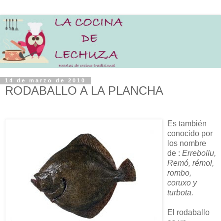
14 de marzo de 2010
RODABALLO A LA PLANCHA
Es también
conocido por
los nombre
de :
Errebollu,
Remó, rémol,
rombo,
coruxo y
turbota.
El rodaballo