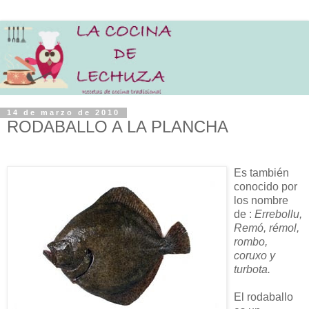
14 de marzo de 2010
RODABALLO A LA PLANCHA
Es también
conocido por
los nombre
de :
Errebollu,
Remó, rémol,
rombo,
coruxo y
turbota.
El rodaballo