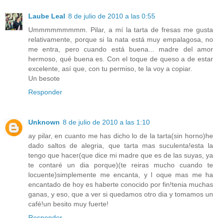
Laube Leal
8 de julio de 2010 a las 0:55
Ummmmmmmmm. Pilar, a mí la tarta de fresas me gusta
relativamente, porque si la nata está muy empalagosa, no
me entra, pero cuando está buena... madre del amor
hermoso, qué buena es. Con el toque de queso a de estar
excelente, así que, con tu permiso, te la voy a copiar.
Un besote
Responder
Unknown
8 de julio de 2010 a las 1:10
ay pilar, en cuanto me has dicho lo de la tarta(sin horno)he
dado saltos de alegria, que tarta mas suculenta!esta la
tengo que hacer(que dice mi madre que es de las suyas, ya
te contaré un dia porque)(te reiras mucho cuando te
locuente)simplemente me encanta, y l oque mas me ha
encantado de hoy es haberte conocido por fin!tenia muchas
ganas, y eso, que a ver si quedamos otro dia y tomamos un
café!un besito muy fuerte!
Responder