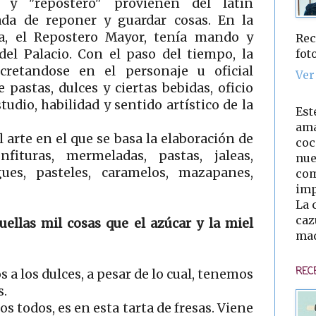
" y "repostero" provienen del latín
da de reponer y guardar cosas. En la
la, el Repostero Mayor, tenía mando y
Rec
fot
del Palacio. Con el paso del tiempo, la
cretandose en el personaje u oficial
Ver
pastas, dulces y ciertas bebidas, oficio
tudio, habilidad y sentido artístico de la
Est
ama
el arte en el que se basa la elaboración de
coc
fituras, mermeladas, pastas, jaleas,
nue
ues, pasteles, caramelos, mazapanes,
com
imp
La 
caz
uellas mil cosas que el azúcar y la miel
mad
REC
 a los dulces, a pesar de lo cual, tenemos
s.
s todos, es en esta tarta de fresas. Viene