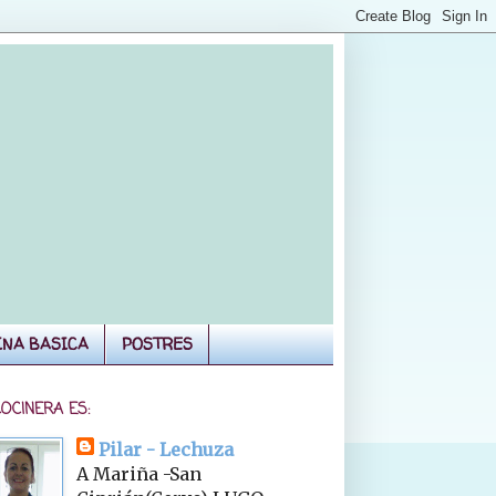
INA BASICA
POSTRES
COCINERA ES:
Pilar - Lechuza
A Mariña -San