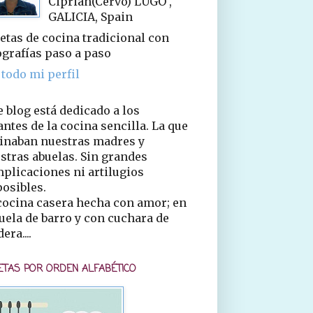
Ciprián(Cervo) LUGO ,
GALICIA, Spain
etas de cocina tradicional con
ografías paso a paso
 todo mi perfil
e blog está dedicado a los
ntes de la cocina sencilla. La que
inaban nuestras madres y
stras abuelas. Sin grandes
plicaciones ni artilugios
osibles.
cocina casera hecha con amor; en
uela de barro y con cuchara de
era....
ETAS POR ORDEN ALFABÉTICO