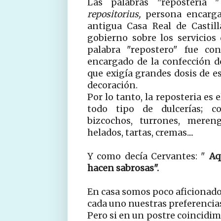
Las palabras "repostería 
repositorius,
persona encarga
antigua Casa Real de Castil
gobierno sobre los servicios 
palabra "repostero" fue con
encargado de la confección de 
que exigía grandes dosis de es
decoración.
Por lo tanto, la reposteria es 
todo tipo de dulcerías; con
bizcochos, turrones, mereng
helados, tartas, cremas....
Y como decía Cervantes: "
Aq
hacen sabrosas".
En casa somos poco aficionados
cada uno nuestras preferencia
Pero si en un postre coincidimo