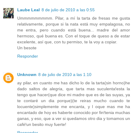
Laube Leal
8 de julio de 2010 a las 0:55
Ummmmmmmmm. Pilar, a mí la tarta de fresas me gusta
relativamente, porque si la nata está muy empalagosa, no
me entra, pero cuando está buena... madre del amor
hermoso, qué buena es. Con el toque de queso a de estar
excelente, así que, con tu permiso, te la voy a copiar.
Un besote
Responder
Unknown
8 de julio de 2010 a las 1:10
ay pilar, en cuanto me has dicho lo de la tarta(sin horno)he
dado saltos de alegria, que tarta mas suculenta!esta la
tengo que hacer(que dice mi madre que es de las suyas, ya
te contaré un dia porque)(te reiras mucho cuando te
locuente)simplemente me encanta, y l oque mas me ha
encantado de hoy es haberte conocido por fin!tenia muchas
ganas, y eso, que a ver si quedamos otro dia y tomamos un
café!un besito muy fuerte!
Responder