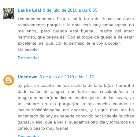
Laube Leal
8 de julio de 2010 a las 0:55
Ummmmmmmmm. Pilar, a mí la tarta de fresas me gusta
relativamente, porque si la nata está muy empalagosa, no
me entra, pero cuando está buena... madre del amor
hermoso, qué buena es. Con el toque de queso a de estar
excelente, así que, con tu permiso, te la voy a copiar.
Un besote
Responder
Unknown
8 de julio de 2010 a las 1:10
ay pilar, en cuanto me has dicho lo de la tarta(sin horno)he
dado saltos de alegria, que tarta mas suculenta!esta la
tengo que hacer(que dice mi madre que es de las suyas, ya
te contaré un dia porque)(te reiras mucho cuando te
locuente)simplemente me encanta, y l oque mas me ha
encantado de hoy es haberte conocido por fin!tenia muchas
ganas, y eso, que a ver si quedamos otro dia y tomamos un
café!un besito muy fuerte!
Responder