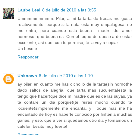
Laube Leal
8 de julio de 2010 a las 0:55
Ummmmmmmmm. Pilar, a mí la tarta de fresas me gusta
relativamente, porque si la nata está muy empalagosa, no
me entra, pero cuando está buena... madre del amor
hermoso, qué buena es. Con el toque de queso a de estar
excelente, así que, con tu permiso, te la voy a copiar.
Un besote
Responder
Unknown
8 de julio de 2010 a las 1:10
ay pilar, en cuanto me has dicho lo de la tarta(sin horno)he
dado saltos de alegria, que tarta mas suculenta!esta la
tengo que hacer(que dice mi madre que es de las suyas, ya
te contaré un dia porque)(te reiras mucho cuando te
locuente)simplemente me encanta, y l oque mas me ha
encantado de hoy es haberte conocido por fin!tenia muchas
ganas, y eso, que a ver si quedamos otro dia y tomamos un
café!un besito muy fuerte!
Responder