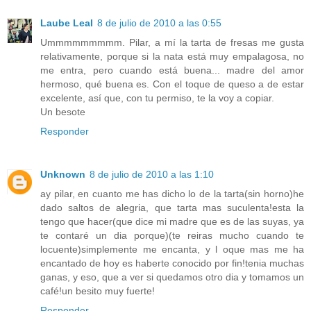
Laube Leal
8 de julio de 2010 a las 0:55
Ummmmmmmmm. Pilar, a mí la tarta de fresas me gusta
relativamente, porque si la nata está muy empalagosa, no
me entra, pero cuando está buena... madre del amor
hermoso, qué buena es. Con el toque de queso a de estar
excelente, así que, con tu permiso, te la voy a copiar.
Un besote
Responder
Unknown
8 de julio de 2010 a las 1:10
ay pilar, en cuanto me has dicho lo de la tarta(sin horno)he
dado saltos de alegria, que tarta mas suculenta!esta la
tengo que hacer(que dice mi madre que es de las suyas, ya
te contaré un dia porque)(te reiras mucho cuando te
locuente)simplemente me encanta, y l oque mas me ha
encantado de hoy es haberte conocido por fin!tenia muchas
ganas, y eso, que a ver si quedamos otro dia y tomamos un
café!un besito muy fuerte!
Responder