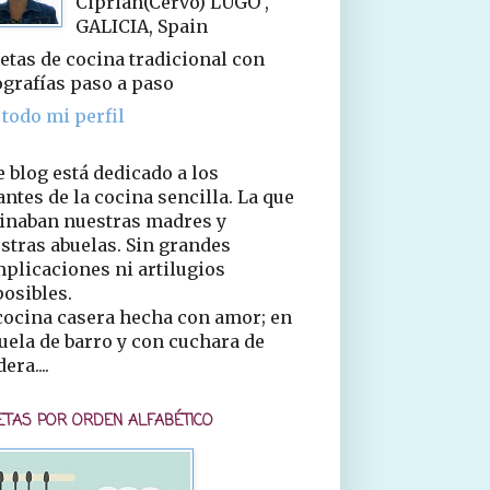
Ciprián(Cervo) LUGO ,
GALICIA, Spain
etas de cocina tradicional con
ografías paso a paso
 todo mi perfil
e blog está dedicado a los
ntes de la cocina sencilla. La que
inaban nuestras madres y
stras abuelas. Sin grandes
plicaciones ni artilugios
osibles.
cocina casera hecha con amor; en
uela de barro y con cuchara de
era....
ETAS POR ORDEN ALFABÉTICO