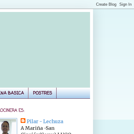
INA BASICA
POSTRES
COCINERA ES:
Pilar - Lechuza
A Mariña -San