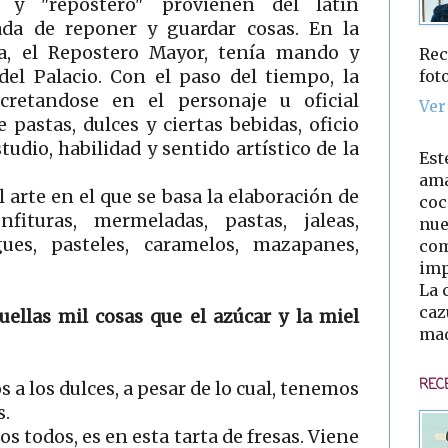
" y "repostero" provienen del latín
da de reponer y guardar cosas. En la
la, el Repostero Mayor, tenía mando y
Rec
fot
del Palacio. Con el paso del tiempo, la
cretandose en el personaje u oficial
Ver
pastas, dulces y ciertas bebidas, oficio
tudio, habilidad y sentido artístico de la
Est
ama
el arte en el que se basa la elaboración de
coc
fituras, mermeladas, pastas, jaleas,
nue
ues, pasteles, caramelos, mazapanes,
com
imp
La 
caz
uellas mil cosas que el azúcar y la miel
mad
REC
 a los dulces, a pesar de lo cual, tenemos
s.
s todos, es en esta tarta de fresas. Viene