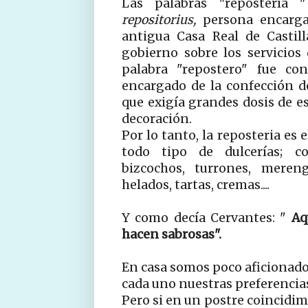
Las palabras "repostería 
repositorius,
persona encarga
antigua Casa Real de Castil
gobierno sobre los servicios 
palabra "repostero" fue con
encargado de la confección de 
que exigía grandes dosis de es
decoración.
Por lo tanto, la reposteria es 
todo tipo de dulcerías; con
bizcochos, turrones, mereng
helados, tartas, cremas....
Y como decía Cervantes: "
Aq
hacen sabrosas".
En casa somos poco aficionados
cada uno nuestras preferencia
Pero si en un postre coincidimo