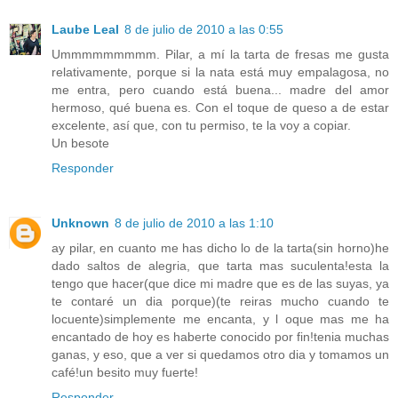
Laube Leal
8 de julio de 2010 a las 0:55
Ummmmmmmmm. Pilar, a mí la tarta de fresas me gusta
relativamente, porque si la nata está muy empalagosa, no
me entra, pero cuando está buena... madre del amor
hermoso, qué buena es. Con el toque de queso a de estar
excelente, así que, con tu permiso, te la voy a copiar.
Un besote
Responder
Unknown
8 de julio de 2010 a las 1:10
ay pilar, en cuanto me has dicho lo de la tarta(sin horno)he
dado saltos de alegria, que tarta mas suculenta!esta la
tengo que hacer(que dice mi madre que es de las suyas, ya
te contaré un dia porque)(te reiras mucho cuando te
locuente)simplemente me encanta, y l oque mas me ha
encantado de hoy es haberte conocido por fin!tenia muchas
ganas, y eso, que a ver si quedamos otro dia y tomamos un
café!un besito muy fuerte!
Responder