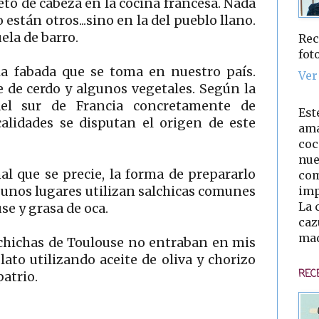
to de cabeza en la cocina francesa. Nada
o están otros...sino en la del pueblo llano.
ela de barro.
Rec
fot
la fabada que se toma en nuestro país.
Ver
e de cerdo y algunos vegetales. Según la
del sur de Francia concretamente de
Est
alidades se disputan el origen de este
ama
coc
nue
l que se precie, la forma de prepararlo
com
imp
en unos lugares utilizan salchicas comunes
La 
se y grasa de oca.
caz
mad
lchichas de Toulouse no entraban en mis
lato utilizando aceite de oliva y chorizo
REC
patrio.