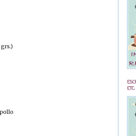
 grs.)
ESC
ETC:
 pollo