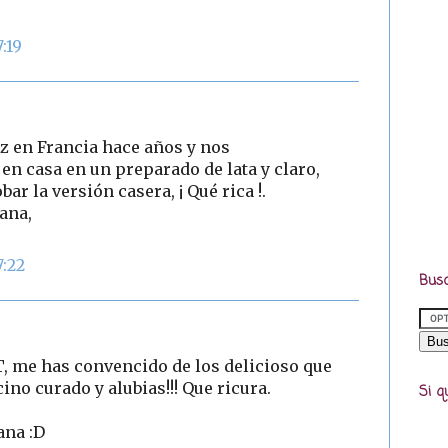
:19
 en Francia hace años y nos
n casa en un preparado de lata y claro,
ar la versión casera, ¡ Qué rica !.
ana,
7:22
Busc
, me has convencido de los delicioso que
cino curado y alubias!!! Que ricura.
Si q
ana :D