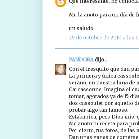
Que interesante, no conocia 
Me la anoto para un día de f
un saludo.
29 de octubre de 2010 a las 17
PANDORA
dijo...
Con el fresquito que dan para
La primera y única cassoule
verano, en nuestra luna de m
Carcassonne. Imagina el cua
tomar, agotados ya de 15 dí
dos cassoulet por aquello de
probar algo tan famoso.
Estaba rica, pero Dios mío, que
Me anoto tu receta para pro
Por cierto, tus fotos, de las
Dan unas ganas de comérsela