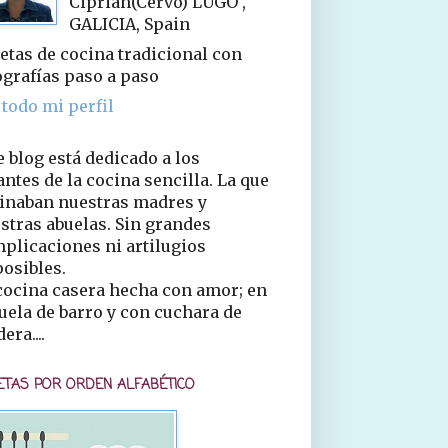
Ciprián(Cervo) LUGO ,
GALICIA, Spain
etas de cocina tradicional con
ografías paso a paso
 todo mi perfil
e blog está dedicado a los
ntes de la cocina sencilla. La que
inaban nuestras madres y
stras abuelas. Sin grandes
plicaciones ni artilugios
osibles.
cocina casera hecha con amor; en
uela de barro y con cuchara de
era....
ETAS POR ORDEN ALFABÉTICO