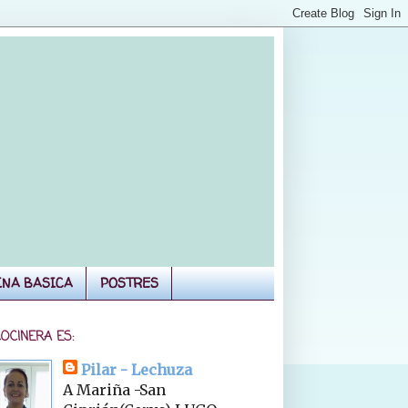
INA BASICA
POSTRES
COCINERA ES:
Pilar - Lechuza
A Mariña -San