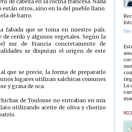
to de cabeza en la cocina francesa. Nada
o están otros...sino en la del pueblo llano.
ela de barro.
Rec
fot
la fabada que se toma en nuestro país.
Ver
e de cerdo y algunos vegetales. Según la
del sur de Francia concretamente de
Est
alidades se disputan el origen de este
ama
coc
nue
l que se precie, la forma de prepararlo
com
imp
en unos lugares utilizan salchicas comunes
La 
se y grasa de oca.
caz
mad
lchichas de Toulouse no entraban en mis
lato utilizando aceite de oliva y chorizo
REC
patrio.