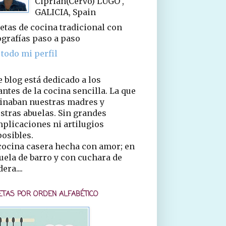
Ciprián(Cervo) LUGO ,
GALICIA, Spain
etas de cocina tradicional con
ografías paso a paso
 todo mi perfil
e blog está dedicado a los
ntes de la cocina sencilla. La que
inaban nuestras madres y
stras abuelas. Sin grandes
plicaciones ni artilugios
osibles.
cocina casera hecha con amor; en
uela de barro y con cuchara de
era....
ETAS POR ORDEN ALFABÉTICO