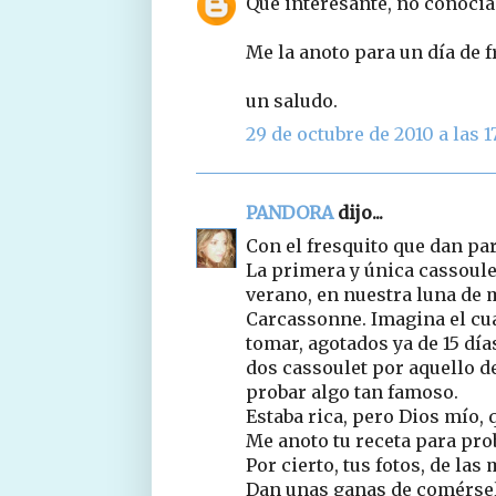
Que interesante, no conocia 
Me la anoto para un día de f
un saludo.
29 de octubre de 2010 a las 17
PANDORA
dijo...
Con el fresquito que dan para
La primera y única cassoule
verano, en nuestra luna de m
Carcassonne. Imagina el cua
tomar, agotados ya de 15 dí
dos cassoulet por aquello de
probar algo tan famoso.
Estaba rica, pero Dios mío, que
Me anoto tu receta para pro
Por cierto, tus fotos, de las
Dan unas ganas de comérsela