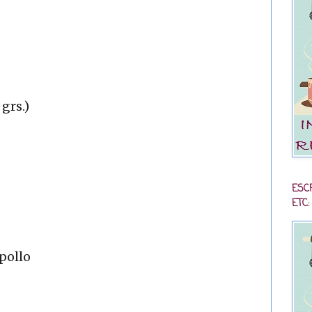
 grs.)
ESC
ETC:
 pollo