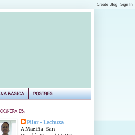
INA BASICA
POSTRES
COCINERA ES:
Pilar - Lechuza
A Mariña -San