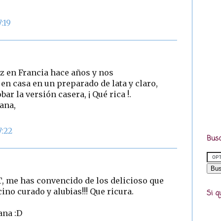
:19
 en Francia hace años y nos
n casa en un preparado de lata y claro,
ar la versión casera, ¡ Qué rica !.
ana,
7:22
Busc
, me has convencido de los delicioso que
cino curado y alubias!!! Que ricura.
Si q
ana :D