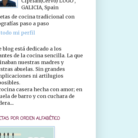
Ciprián(Cervo) LUGO ,
GALICIA, Spain
etas de cocina tradicional con
ografías paso a paso
 todo mi perfil
e blog está dedicado a los
ntes de la cocina sencilla. La que
inaban nuestras madres y
stras abuelas. Sin grandes
plicaciones ni artilugios
osibles.
cocina casera hecha con amor; en
uela de barro y con cuchara de
era....
ETAS POR ORDEN ALFABÉTICO