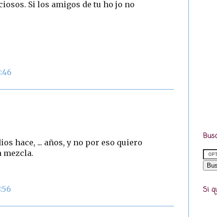
osos. Si los amigos de tu ho jo no
8:46
Busc
os hace, ... años, y no por eso quiero
a mezcla.
8:56
Si q