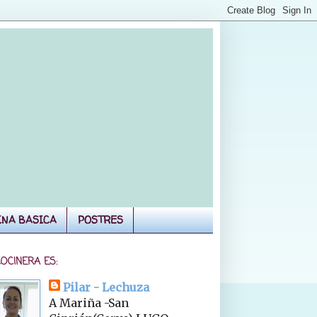
INA BASICA
POSTRES
COCINERA ES:
Pilar - Lechuza
A Mariña -San