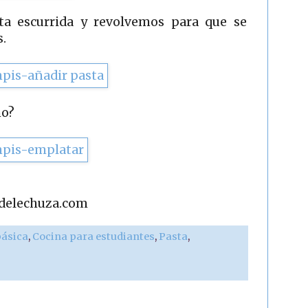
a escurrida y revolvemos para que se
.
no?
adelechuza.com
básica
,
Cocina para estudiantes
,
Pasta
,