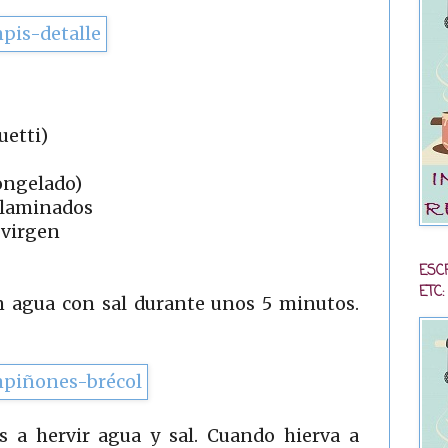
uetti)
congelado)
 laminados
 virgen
ESC
ETC:
n agua con sal durante unos 5 minutos.
 a hervir agua y sal. Cuando hierva a