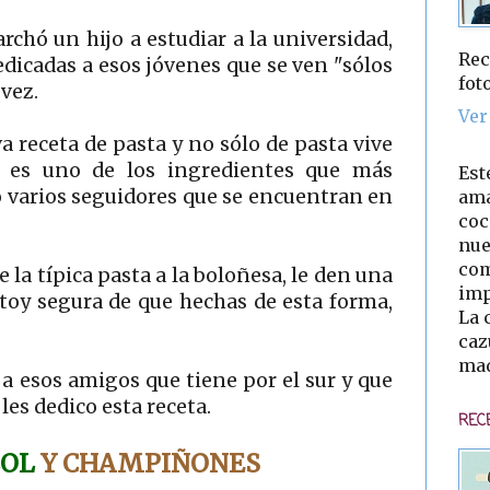
hó un hijo a estudiar a la universidad,
Rec
dicadas a esos jóvenes que se ven "sólos
fot
vez.
Ver
a receta de pasta y no sólo de pasta vive
e es uno de los ingredientes que más
Est
o varios seguidores que se encuentran en
ama
coc
nue
com
la típica pasta a la boloñesa, le den una
imp
stoy segura de que hechas de esta forma,
La 
caz
mad
a esos amigos que tiene por el sur y que
les dedico esta receta.
REC
COL
Y
CHAMPIÑONES