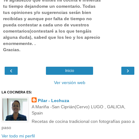
Te agradezco que visites mi cocina e inviertas
tu tiempo dejandome un comentario.
Todas
tus opiniones y/o sugerencias serán bien
recibidas y aunque por falta de tiempo no
pueda contestar a cada uno de vuestros
comentarios(contestaré a los que tengáis
alguna duda), sabed que los leo y los aprecio
enormemente. .
Gracias.
‹
›
Inicio
Ver versión web
LA COCINERA ES:
Pilar - Lechuza
A Mariña -San Ciprián(Cervo) LUGO , GALICIA,
Spain
Recetas de cocina tradicional con fotografías paso a
paso
Ver todo mi perfil