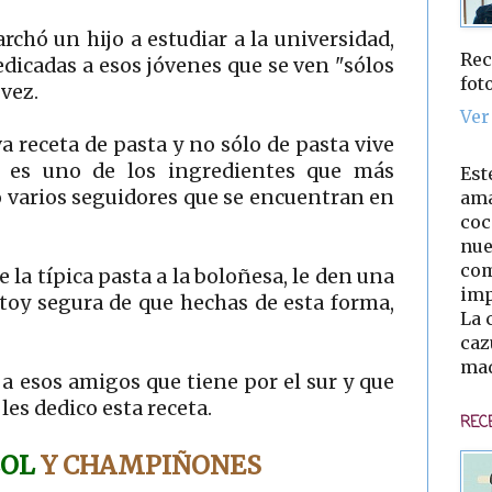
hó un hijo a estudiar a la universidad,
Rec
dicadas a esos jóvenes que se ven "sólos
fot
vez.
Ver
a receta de pasta y no sólo de pasta vive
e es uno de los ingredientes que más
Est
o varios seguidores que se encuentran en
ama
coc
nue
com
la típica pasta a la boloñesa, le den una
imp
stoy segura de que hechas de esta forma,
La 
caz
mad
a esos amigos que tiene por el sur y que
les dedico esta receta.
REC
COL
Y
CHAMPIÑONES