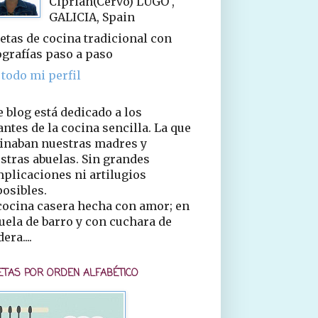
Ciprián(Cervo) LUGO ,
GALICIA, Spain
etas de cocina tradicional con
ografías paso a paso
 todo mi perfil
e blog está dedicado a los
ntes de la cocina sencilla. La que
inaban nuestras madres y
stras abuelas. Sin grandes
plicaciones ni artilugios
osibles.
cocina casera hecha con amor; en
uela de barro y con cuchara de
era....
ETAS POR ORDEN ALFABÉTICO