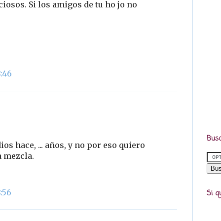
osos. Si los amigos de tu ho jo no
8:46
Busc
os hace, ... años, y no por eso quiero
a mezcla.
8:56
Si q