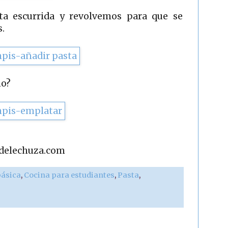
a escurrida y revolvemos para que se
.
no?
adelechuza.com
básica
,
Cocina para estudiantes
,
Pasta
,