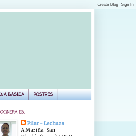
INA BASICA
POSTRES
COCINERA ES:
Pilar - Lechuza
A Mariña -San