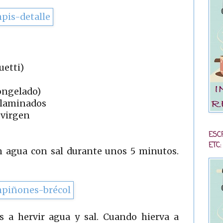
uetti)
congelado)
 laminados
 virgen
ESC
ETC:
n agua con sal durante unos 5 minutos.
 a hervir agua y sal. Cuando hierva a