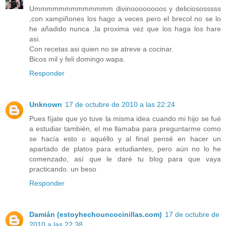
Ummmmmmmmmmmmm divinoooooooos y deliciososssss
,con xampiñones los hago a veces pero el brecol no se lo
he añadido nunca ,la proxima vez que los haga los hare
asi.
Con recetas asi quien no se atreve a cocinar.
Bicos mil y feli domingo wapa.
Responder
Unknown
17 de octubre de 2010 a las 22:24
Pues fíjate que yo tuve la misma idea cuando mi hijo se fué
a estudiar también, el me llamaba para preguntarme como
se hacía esto o aquéllo y al final pensé en hacer un
apartado de platos para estudiantes, pero aún no lo he
comenzado, así que le daré tu blog para que vaya
practicando. un beso
Responder
Damián (estoyhechouncocinillas.com)
17 de octubre de
2010 a las 22:38