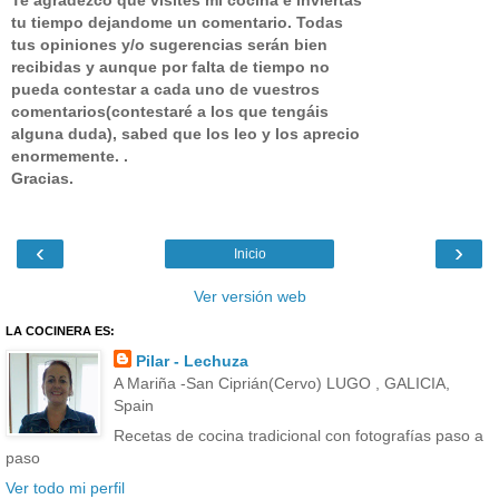
Te agradezco que visites mi cocina e inviertas
tu tiempo dejandome un comentario.
Todas
tus opiniones y/o sugerencias serán bien
recibidas y aunque por falta de tiempo no
pueda contestar a cada uno de vuestros
comentarios(contestaré a los que tengáis
alguna duda), sabed que los leo y los aprecio
enormemente. .
Gracias.
‹
›
Inicio
Ver versión web
LA COCINERA ES:
Pilar - Lechuza
A Mariña -San Ciprián(Cervo) LUGO , GALICIA,
Spain
Recetas de cocina tradicional con fotografías paso a
paso
Ver todo mi perfil