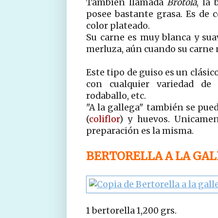
También llamada
Brótola
, la
posee bastante grasa. Es de c
color plateado.
Su carne es muy blanca y sua
merluza, aún cuando su carne 
Este tipo de guiso es un clásic
con cualquier variedad de 
rodaballo, etc.
"A la gallega" también se pue
(
coliflor
) y huevos. Unicamen
preparación es la misma.
BERTORELLA A LA GA
1 bertorella 1,200 grs.