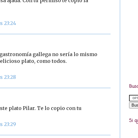
sa ajada. Con tu permiso te copio la
s 23:24
 gastronomía gallega no sería lo mismo
 delicioso plato, como todos.
s 23:28
Busc
ste plato Pilar. Te lo copio con tu
Si q
s 23:29