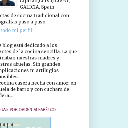
Ciprián(Cervo) LUGO ,
GALICIA, Spain
etas de cocina tradicional con
ografías paso a paso
 todo mi perfil
e blog está dedicado a los
ntes de la cocina sencilla. La que
inaban nuestras madres y
stras abuelas. Sin grandes
plicaciones ni artilugios
osibles.
cocina casera hecha con amor; en
uela de barro y con cuchara de
era....
ETAS POR ORDEN ALFABÉTICO