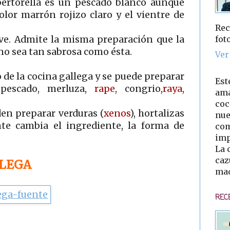
 bertorella es un pescado blanco aunque
olor marrón rojizo claro y el vientre de
Rec
fot
ve. Admite la misma preparación que la
no sea tan sabrosa como ésta.
Ver
o de la cocina gallega y se puede preparar
Est
pescado, merluza,
rape
, congrio,
raya
,
ama
coc
den preparar verduras (
xenos
), hortalizas
nue
te cambia el ingrediente, la forma de
com
imp
La 
caz
LLEGA
mad
REC