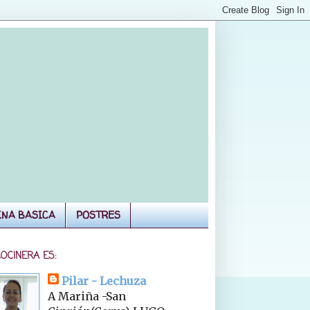
INA BASICA
POSTRES
COCINERA ES:
Pilar - Lechuza
A Mariña -San