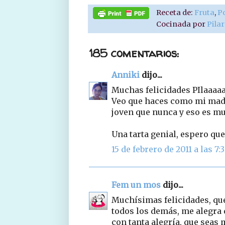
Receta de:
Fruta
,
P
Cocinada por
Pila
185 comentarios:
Anniki
dijo...
Muchas felicidades PIlaaaaa
Veo que haces como mi madre
joven que nunca y eso es muy
Una tarta genial, espero que
15 de febrero de 2011 a las 7:
Fem un mos
dijo...
Muchísimas felicidades, que
todos los demás, me alegra q
con tanta alegría, que seas m