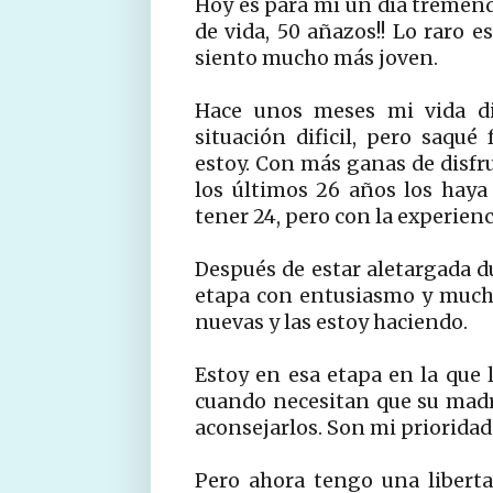
H
oy es para mí un día tremen
de vida, 50 añazos!! Lo raro 
siento mucho más joven.
Hace unos meses mi vida di
situación dificil, pero saqué
estoy. Con más ganas de disfru
los últimos 26 años los hay
tener 24, pero con la experienci
Después de estar aletargada 
etapa con entusiasmo y mucha
nuevas y las estoy haciendo.
Estoy en esa etapa en la que l
cuando necesitan que su madre
aconsejarlos. Son mi priorida
Pero ahora tengo una libert