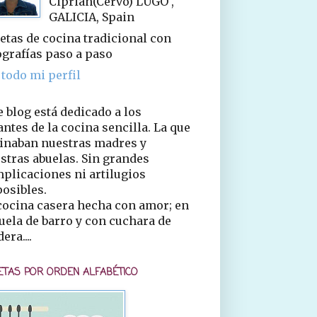
Ciprián(Cervo) LUGO ,
GALICIA, Spain
etas de cocina tradicional con
ografías paso a paso
 todo mi perfil
e blog está dedicado a los
ntes de la cocina sencilla. La que
inaban nuestras madres y
stras abuelas. Sin grandes
plicaciones ni artilugios
osibles.
cocina casera hecha con amor; en
uela de barro y con cuchara de
era....
ETAS POR ORDEN ALFABÉTICO