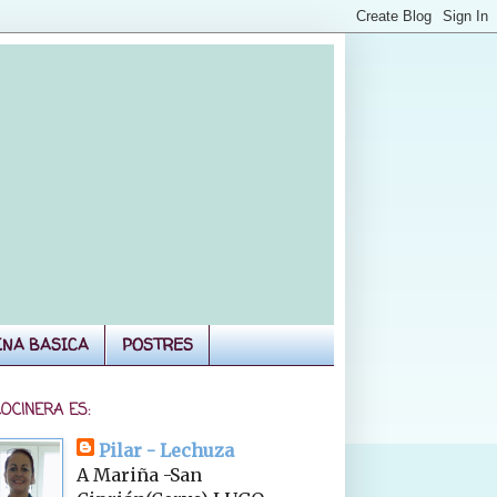
INA BASICA
POSTRES
COCINERA ES:
Pilar - Lechuza
A Mariña -San