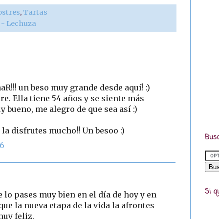
ostres
,
Tartas
r - Lechuza
aR!!! un beso muy grande desde aquí! :)
. Ella tiene 54 años y se siente más
 bueno, me alegro de que sea así :)
 la disfrutes mucho!! Un besoo :)
Busc
36
Si q
 lo pases muy bien en el día de hoy y en
ue la nueva etapa de la vida la afrontes
uy feliz.