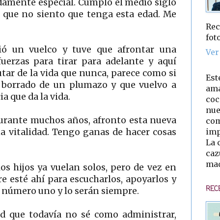
damente especial. Cumplo el medio siglo
es que no siento que tenga esta edad. Me
Rec
fot
ó un vuelco y tuve que afrontar una
Ver
 fuerzas para tirar para adelante y aquí
tar de la vida que nunca, parece como si
Est
a borrado de un plumazo y que vuelvo a
ama
a que da la vida.
coc
nue
durante muchos años, afronto esta nueva
com
imp
 vitalidad. Tengo ganas de hacer cosas
La 
caz
mad
os hijos ya vuelan solos, pero de vez en
 esté ahí para escucharlos, apoyarlos y
REC
d número uno y lo serán siempre.
ad que todavía no sé como administrar,