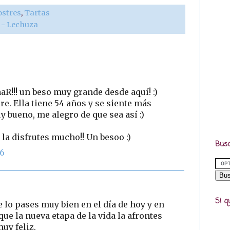
ostres
,
Tartas
r - Lechuza
aR!!! un beso muy grande desde aquí! :)
. Ella tiene 54 años y se siente más
 bueno, me alegro de que sea así :)
 la disfrutes mucho!! Un besoo :)
Busc
36
Si q
 lo pases muy bien en el día de hoy y en
ue la nueva etapa de la vida la afrontes
uy feliz.