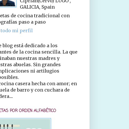
Ciprián(Cervo) LUGO ,
GALICIA, Spain
etas de cocina tradicional con
ografías paso a paso
 todo mi perfil
e blog está dedicado a los
ntes de la cocina sencilla. La que
inaban nuestras madres y
stras abuelas. Sin grandes
plicaciones ni artilugios
osibles.
cocina casera hecha con amor; en
uela de barro y con cuchara de
era....
ETAS POR ORDEN ALFABÉTICO