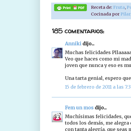
Receta de:
Fruta
,
P
Cocinada por
Pila
185 comentarios:
Anniki
dijo...
Muchas felicidades PIlaaaaa
Veo que haces como mi madre
joven que nunca y eso es muy
Una tarta genial, espero que
15 de febrero de 2011 a las 7:
Fem un mos
dijo...
Muchísimas felicidades, que
todos los demás, me alegra q
con tanta alegría, que seas m