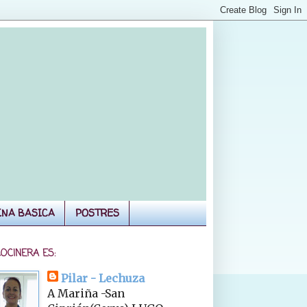
INA BASICA
POSTRES
COCINERA ES:
Pilar - Lechuza
A Mariña -San