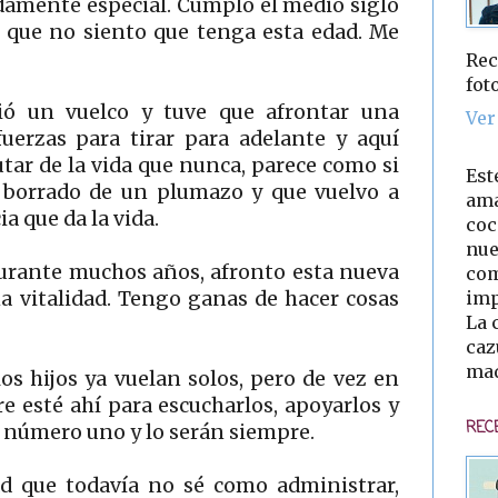
damente especial. Cumplo el medio siglo
es que no siento que tenga esta edad. Me
Rec
fot
ó un vuelco y tuve que afrontar una
Ver
 fuerzas para tirar para adelante y aquí
tar de la vida que nunca, parece como si
Est
a borrado de un plumazo y que vuelvo a
ama
a que da la vida.
coc
nue
durante muchos años, afronto esta nueva
com
imp
 vitalidad. Tengo ganas de hacer cosas
La 
caz
mad
os hijos ya vuelan solos, pero de vez en
 esté ahí para escucharlos, apoyarlos y
REC
d número uno y lo serán siempre.
ad que todavía no sé como administrar,