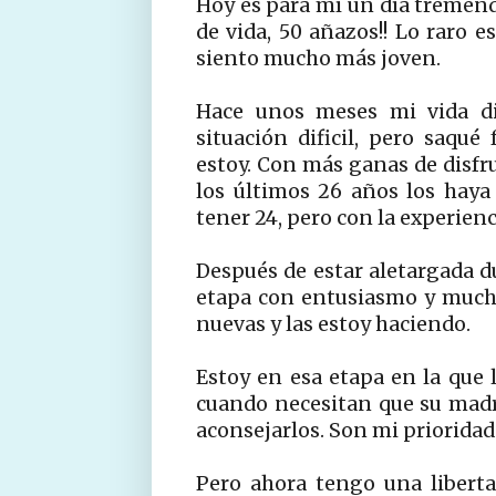
H
oy es para mí un día tremen
de vida, 50 añazos!! Lo raro 
siento mucho más joven.
Hace unos meses mi vida di
situación dificil, pero saqué
estoy. Con más ganas de disfru
los últimos 26 años los hay
tener 24, pero con la experienci
Después de estar aletargada 
etapa con entusiasmo y mucha
nuevas y las estoy haciendo.
Estoy en esa etapa en la que l
cuando necesitan que su madre
aconsejarlos. Son mi priorida
Pero ahora tengo una libert