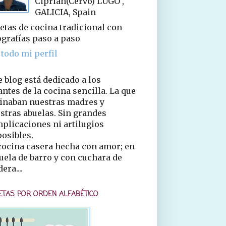
Ciprián(Cervo) LUGO ,
GALICIA, Spain
etas de cocina tradicional con
ografías paso a paso
 todo mi perfil
e blog está dedicado a los
ntes de la cocina sencilla. La que
inaban nuestras madres y
stras abuelas. Sin grandes
plicaciones ni artilugios
osibles.
cocina casera hecha con amor; en
uela de barro y con cuchara de
era....
ETAS POR ORDEN ALFABÉTICO