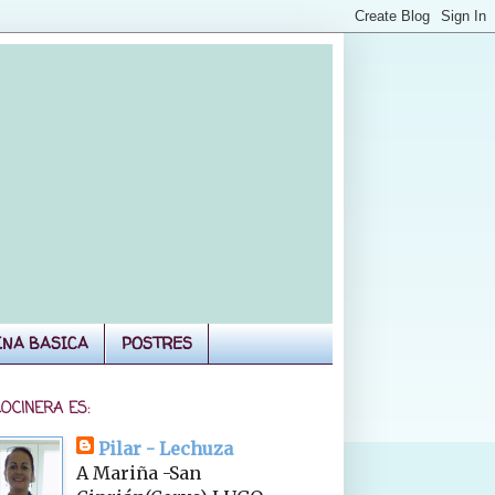
INA BASICA
POSTRES
COCINERA ES:
Pilar - Lechuza
A Mariña -San