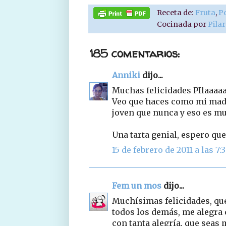
Receta de:
Fruta
,
P
Cocinada por
Pila
185 comentarios:
Anniki
dijo...
Muchas felicidades PIlaaaaa
Veo que haces como mi madre
joven que nunca y eso es muy
Una tarta genial, espero que
15 de febrero de 2011 a las 7:
Fem un mos
dijo...
Muchísimas felicidades, que
todos los demás, me alegra q
con tanta alegría, que seas m