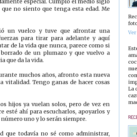
damente especial. Cumplo el medio siglo
es que no siento que tenga esta edad. Me
Rec
fot
ó un vuelco y tuve que afrontar una
Ver
 fuerzas para tirar para adelante y aquí
tar de la vida que nunca, parece como si
Est
a borrado de un plumazo y que vuelvo a
ama
a que da la vida.
coc
nue
durante muchos años, afronto esta nueva
com
imp
 vitalidad. Tengo ganas de hacer cosas
La 
caz
mad
os hijos ya vuelan solos, pero de vez en
 esté ahí para escucharlos, apoyarlos y
REC
d número uno y lo serán siempre.
ad que todavía no sé como administrar,