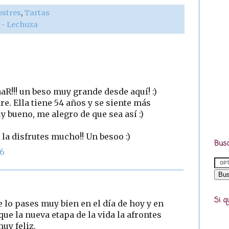
ostres
,
Tartas
r - Lechuza
aR!!! un beso muy grande desde aquí! :)
. Ella tiene 54 años y se siente más
 bueno, me alegro de que sea así :)
 la disfrutes mucho!! Un besoo :)
Busc
36
Si q
 lo pases muy bien en el día de hoy y en
ue la nueva etapa de la vida la afrontes
uy feliz.