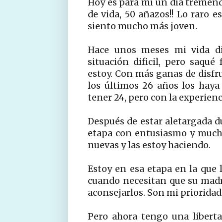
H
oy es para mí un día tremen
de vida, 50 añazos!! Lo raro 
siento mucho más joven.
Hace unos meses mi vida di
situación dificil, pero saqué
estoy. Con más ganas de disfru
los últimos 26 años los hay
tener 24, pero con la experienci
Después de estar aletargada 
etapa con entusiasmo y mucha
nuevas y las estoy haciendo.
Estoy en esa etapa en la que l
cuando necesitan que su madre
aconsejarlos. Son mi priorida
Pero ahora tengo una libert