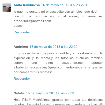
Anita frambuesa
16 de mayo de 2013 a las 22:15
lo que me gusta a mí el pescadito con almejos, que rico!
con tu permiso me apunto al sorteo, mi email es
droad2009@hotmail.com
besos
Responder
Anónimo
16 de mayo de 2013 a las 22:22
El guiso es tiene una pinta increíble,y enhorabuena por la
explicación y la receta,y las fotos!los cuchillos también
tienen una pinta estupenda,me apunto!
albabertomeucapelan@gmail.com enhorabuena y gracias
por compartir tus recetas!
Responder
Natalia
16 de mayo de 2013 a las 22:23
Hola Pilar!! Muchísimas gracias por todas tus deliciosas
recetas. He estado cuatro meses en Irlanda e incluso allí