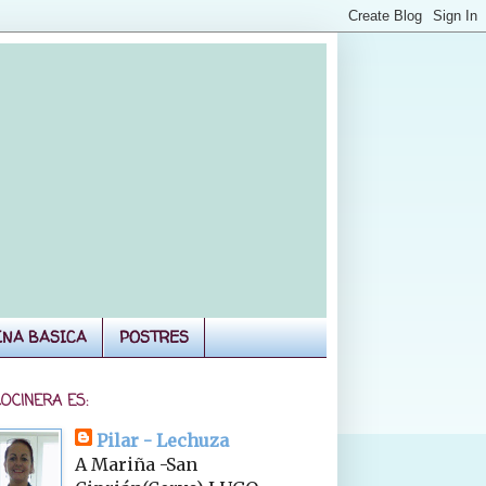
INA BASICA
POSTRES
COCINERA ES:
Pilar - Lechuza
A Mariña -San