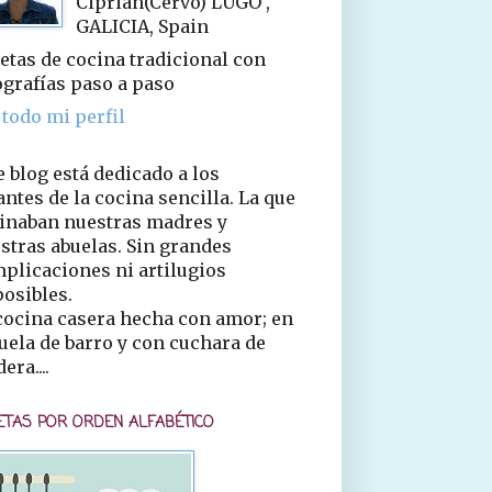
Ciprián(Cervo) LUGO ,
GALICIA, Spain
etas de cocina tradicional con
ografías paso a paso
 todo mi perfil
e blog está dedicado a los
ntes de la cocina sencilla. La que
inaban nuestras madres y
stras abuelas. Sin grandes
plicaciones ni artilugios
osibles.
cocina casera hecha con amor; en
uela de barro y con cuchara de
era....
ETAS POR ORDEN ALFABÉTICO