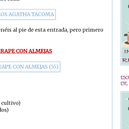
éis al pie de esta entrada, pero primero
 RAPE CON ALMEJAS
ESC
ETC:
 cultivo)
dos)