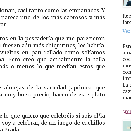
ionan, casi tanto como las empanadas. Y
Rec
 parece uno de los más sabrosos y más
fot
ar.
Ver
tos en la pescadería que me parecieron
Si fuesen aún más chiquitines, los habría
Est
vueltos en pan rallado como solíamos
ama
coc
. Pero creo que actualmente la talla
nue
más o menos lo que medían estos que
com
imp
La 
almejas de la variedad japónica, que
caz
 muy buen precio, hacen de este plato
mad
REC
 lo que quiero que celebréis si sois el/la
 voy a celebrar, de un juego de cuchillos
a Prada.