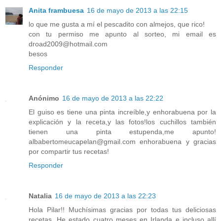
Anita frambuesa
16 de mayo de 2013 a las 22:15
lo que me gusta a mí el pescadito con almejos, que rico!
con tu permiso me apunto al sorteo, mi email es
droad2009@hotmail.com
besos
Responder
Anónimo
16 de mayo de 2013 a las 22:22
El guiso es tiene una pinta increíble,y enhorabuena por la
explicación y la receta,y las fotos!los cuchillos también
tienen una pinta estupenda,me apunto!
albabertomeucapelan@gmail.com enhorabuena y gracias
por compartir tus recetas!
Responder
Natalia
16 de mayo de 2013 a las 22:23
Hola Pilar!! Muchísimas gracias por todas tus deliciosas
recetas. He estado cuatro meses en Irlanda e incluso allí