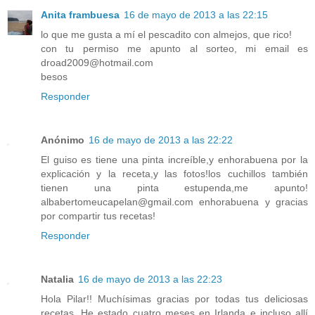
Anita frambuesa
16 de mayo de 2013 a las 22:15
lo que me gusta a mí el pescadito con almejos, que rico!
con tu permiso me apunto al sorteo, mi email es
droad2009@hotmail.com
besos
Responder
Anónimo
16 de mayo de 2013 a las 22:22
El guiso es tiene una pinta increíble,y enhorabuena por la
explicación y la receta,y las fotos!los cuchillos también
tienen una pinta estupenda,me apunto!
albabertomeucapelan@gmail.com enhorabuena y gracias
por compartir tus recetas!
Responder
Natalia
16 de mayo de 2013 a las 22:23
Hola Pilar!! Muchísimas gracias por todas tus deliciosas
recetas. He estado cuatro meses en Irlanda e incluso allí