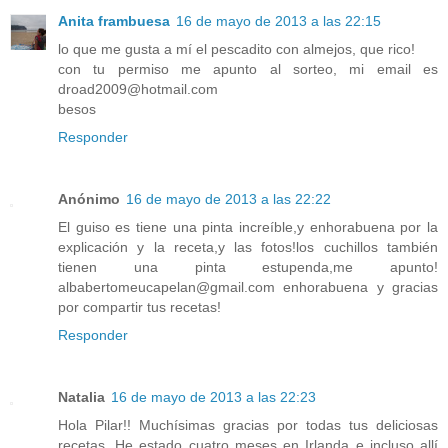
Anita frambuesa
16 de mayo de 2013 a las 22:15
lo que me gusta a mí el pescadito con almejos, que rico!
con tu permiso me apunto al sorteo, mi email es
droad2009@hotmail.com
besos
Responder
Anónimo
16 de mayo de 2013 a las 22:22
El guiso es tiene una pinta increíble,y enhorabuena por la
explicación y la receta,y las fotos!los cuchillos también
tienen una pinta estupenda,me apunto!
albabertomeucapelan@gmail.com enhorabuena y gracias
por compartir tus recetas!
Responder
Natalia
16 de mayo de 2013 a las 22:23
Hola Pilar!! Muchísimas gracias por todas tus deliciosas
recetas. He estado cuatro meses en Irlanda e incluso allí