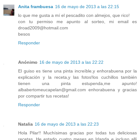
Anita frambuesa
16 de mayo de 2013 a las 22:15
lo que me gusta a mí el pescadito con almejos, que rico!
con tu permiso me apunto al sorteo, mi email es
droad2009@hotmail.com
besos
Responder
Anónimo
16 de mayo de 2013 a las 22:22
El guiso es tiene una pinta increíble,y enhorabuena por la
explicación y la receta,y las fotos!los cuchillos también
tienen una pinta estupenda,me apunto!
albabertomeucapelan@gmail.com enhorabuena y gracias
por compartir tus recetas!
Responder
Natalia
16 de mayo de 2013 a las 22:23
Hola Pilar!! Muchísimas gracias por todas tus deliciosas
recetas. He estado cuatro meses en Irlanda e incluso allí