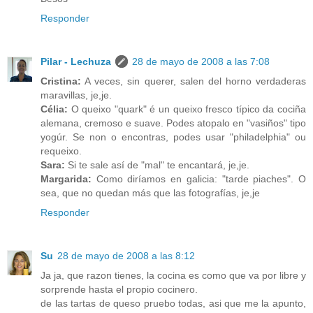
Responder
Pilar - Lechuza
28 de mayo de 2008 a las 7:08
Cristina:
A veces, sin querer, salen del horno verdaderas
maravillas, je,je.
Célia:
O queixo "quark" é un queixo fresco típico da cociña
alemana, cremoso e suave. Podes atopalo en "vasiños" tipo
yogúr. Se non o encontras, podes usar "philadelphia" ou
requeixo.
Sara:
Si te sale así de "mal" te encantará, je,je.
Margarida:
Como diríamos en galicia: "tarde piaches". O
sea, que no quedan más que las fotografías, je,je
Responder
Su
28 de mayo de 2008 a las 8:12
Ja ja, que razon tienes, la cocina es como que va por libre y
sorprende hasta el propio cocinero.
de las tartas de queso pruebo todas, asi que me la apunto,