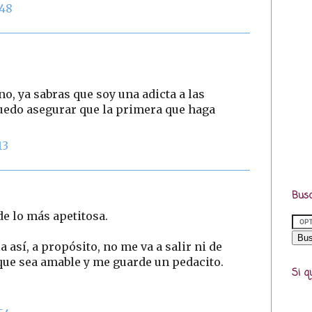
:48
o, ya sabras que soy una adicta a las
 puedo asegurar que la primera que haga
13
Busc
de lo más apetitosa.
 así, a propósito, no me va a salir ni de
 que sea amable y me guarde un pedacito.
Si q