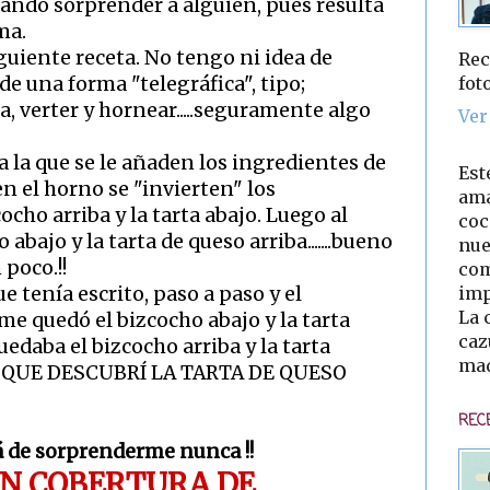
tando sorprender a alguien, pues resulta
ma.
guiente receta. No tengo ni idea de
Rec
fot
de una forma "telegráfica", tipo;
a, verter y hornear.....seguramente algo
Ver
 a la que se le añaden los ingredientes de
Est
 el horno se "invierten" los
ama
cho arriba y la tarta abajo. Luego al
coc
abajo y la tarta de queso arriba.......bueno
nue
poco.!!
com
imp
ue tenía escrito, paso a paso y el
La 
..me quedó el bizcocho abajo y la tarta
caz
quedaba el bizcocho arriba y la tarta
mad
REO QUE DESCUBRÍ LA TARTA DE QUESO
REC
á de sorprenderme nunca !!
ON COBERTURA DE