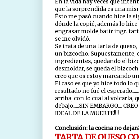
En la vida hay veces que inten
que la sorprendida es una mis
Ésto me pasó cuando hice la si
dónde la copié, además lo hice 
engrasar molde,batir ingr. tart
se me olvidó.
Se trata de una tarta de queso,
un bizcocho. Supuestamente, en
ingredientes, quedando el bizco
desmoldar, se queda el bizcocho 
creo que os estoy mareando un 
El caso es que yo hice todo lo q
resultado no fué el esperado....
arriba, con lo cual al volcarla, 
debajo......SIN EMBARGO.... C
IDEAL DE LA MUERTE!!!!
Conclusión: la cocina no dejar
TARTA DE QUESO C