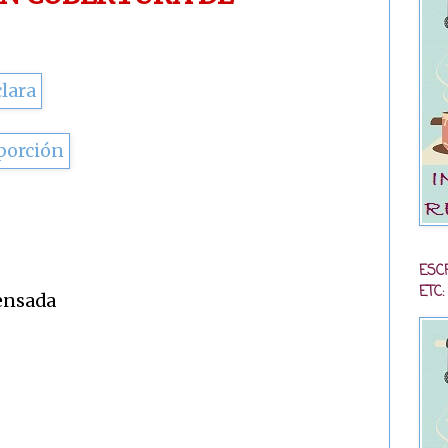
ESC
ETC:
densada