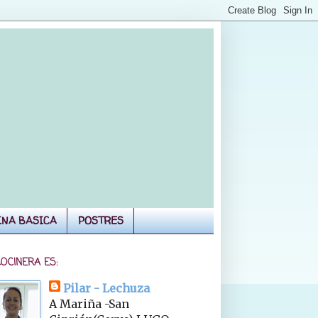
INA BASICA
POSTRES
COCINERA ES:
Pilar - Lechuza
A Mariña -San