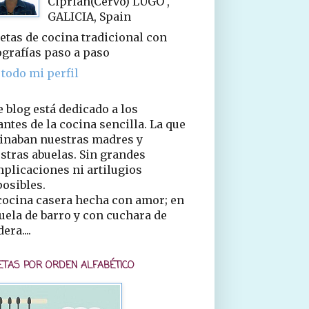
Ciprián(Cervo) LUGO ,
GALICIA, Spain
etas de cocina tradicional con
ografías paso a paso
 todo mi perfil
e blog está dedicado a los
ntes de la cocina sencilla. La que
inaban nuestras madres y
stras abuelas. Sin grandes
plicaciones ni artilugios
osibles.
cocina casera hecha con amor; en
uela de barro y con cuchara de
era....
ETAS POR ORDEN ALFABÉTICO