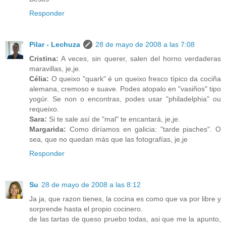
Responder
Pilar - Lechuza
28 de mayo de 2008 a las 7:08
Cristina:
A veces, sin querer, salen del horno verdaderas
maravillas, je,je.
Célia:
O queixo "quark" é un queixo fresco típico da cociña
alemana, cremoso e suave. Podes atopalo en "vasiños" tipo
yogúr. Se non o encontras, podes usar "philadelphia" ou
requeixo.
Sara:
Si te sale así de "mal" te encantará, je,je.
Margarida:
Como diríamos en galicia: "tarde piaches". O
sea, que no quedan más que las fotografías, je,je
Responder
Su
28 de mayo de 2008 a las 8:12
Ja ja, que razon tienes, la cocina es como que va por libre y
sorprende hasta el propio cocinero.
de las tartas de queso pruebo todas, asi que me la apunto,