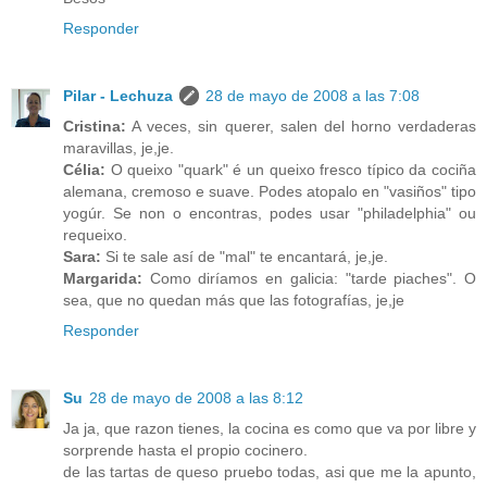
Responder
Pilar - Lechuza
28 de mayo de 2008 a las 7:08
Cristina:
A veces, sin querer, salen del horno verdaderas
maravillas, je,je.
Célia:
O queixo "quark" é un queixo fresco típico da cociña
alemana, cremoso e suave. Podes atopalo en "vasiños" tipo
yogúr. Se non o encontras, podes usar "philadelphia" ou
requeixo.
Sara:
Si te sale así de "mal" te encantará, je,je.
Margarida:
Como diríamos en galicia: "tarde piaches". O
sea, que no quedan más que las fotografías, je,je
Responder
Su
28 de mayo de 2008 a las 8:12
Ja ja, que razon tienes, la cocina es como que va por libre y
sorprende hasta el propio cocinero.
de las tartas de queso pruebo todas, asi que me la apunto,