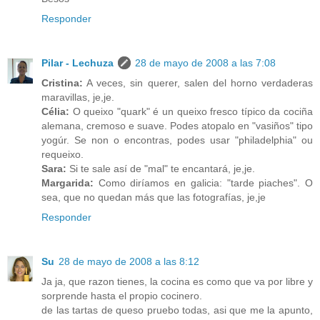
Responder
Pilar - Lechuza
28 de mayo de 2008 a las 7:08
Cristina:
A veces, sin querer, salen del horno verdaderas
maravillas, je,je.
Célia:
O queixo "quark" é un queixo fresco típico da cociña
alemana, cremoso e suave. Podes atopalo en "vasiños" tipo
yogúr. Se non o encontras, podes usar "philadelphia" ou
requeixo.
Sara:
Si te sale así de "mal" te encantará, je,je.
Margarida:
Como diríamos en galicia: "tarde piaches". O
sea, que no quedan más que las fotografías, je,je
Responder
Su
28 de mayo de 2008 a las 8:12
Ja ja, que razon tienes, la cocina es como que va por libre y
sorprende hasta el propio cocinero.
de las tartas de queso pruebo todas, asi que me la apunto,