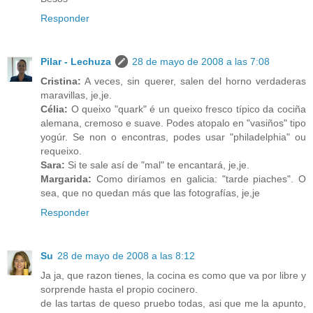
Responder
Pilar - Lechuza
28 de mayo de 2008 a las 7:08
Cristina:
A veces, sin querer, salen del horno verdaderas
maravillas, je,je.
Célia:
O queixo "quark" é un queixo fresco típico da cociña
alemana, cremoso e suave. Podes atopalo en "vasiños" tipo
yogúr. Se non o encontras, podes usar "philadelphia" ou
requeixo.
Sara:
Si te sale así de "mal" te encantará, je,je.
Margarida:
Como diríamos en galicia: "tarde piaches". O
sea, que no quedan más que las fotografías, je,je
Responder
Su
28 de mayo de 2008 a las 8:12
Ja ja, que razon tienes, la cocina es como que va por libre y
sorprende hasta el propio cocinero.
de las tartas de queso pruebo todas, asi que me la apunto,