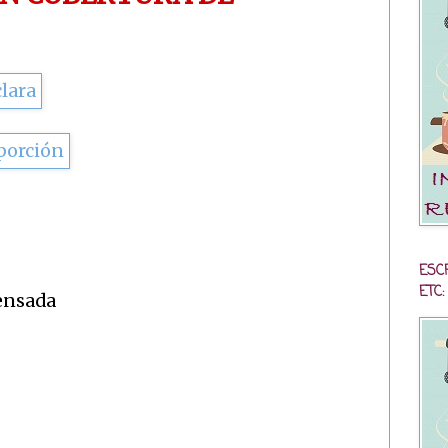
ESC
ETC:
densada