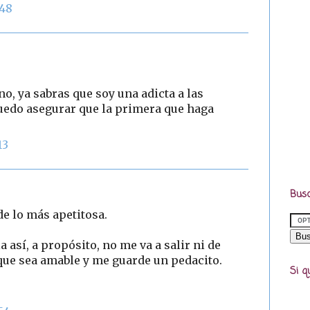
:48
o, ya sabras que soy una adicta a las
 puedo asegurar que la primera que haga
13
Busc
de lo más apetitosa.
 así, a propósito, no me va a salir ni de
 que sea amable y me guarde un pedacito.
Si q