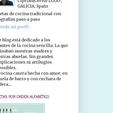
Ciprián(Cervo) LUGO ,
GALICIA, Spain
etas de cocina tradicional con
ografías paso a paso
 todo mi perfil
e blog está dedicado a los
ntes de la cocina sencilla. La que
inaban nuestras madres y
stras abuelas. Sin grandes
plicaciones ni artilugios
osibles.
cocina casera hecha con amor; en
uela de barro y con cuchara de
era....
ETAS POR ORDEN ALFABÉTICO