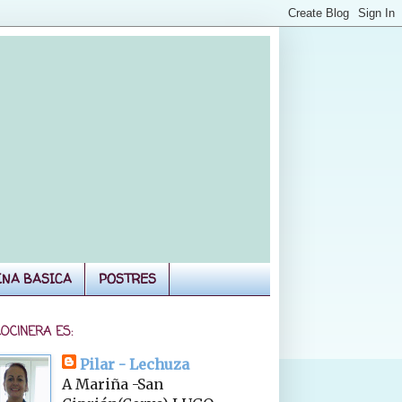
INA BASICA
POSTRES
COCINERA ES:
Pilar - Lechuza
A Mariña -San