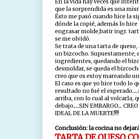
En la vida hay veces que inten
que la sorprendida es una mis
Ésto me pasó cuando hice la si
dónde la copié, además lo hice 
engrasar molde,batir ingr. tart
se me olvidó.
Se trata de una tarta de queso,
un bizcocho. Supuestamente, en
ingredientes, quedando el bizco
desmoldar, se queda el bizcocho 
creo que os estoy mareando un 
El caso es que yo hice todo lo q
resultado no fué el esperado....
arriba, con lo cual al volcarla, 
debajo......SIN EMBARGO.... C
IDEAL DE LA MUERTE!!!!
Conclusión: la cocina no dejar
TARTA DE QUESO C