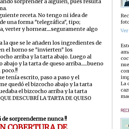
tando sorprender a alguien, pues resulta
ma.
guiente receta. No tengo ni idea de
Rec
fot
de una forma "telegráfica", tipo;
a, verter y hornear.....seguramente algo
Ver
 a la que se le añaden los ingredientes de
Est
 el horno se "invierten" los
ama
cho arriba y la tarta abajo. Luego al
coc
abajo y la tarta de queso arriba.......bueno
nue
poco.!!
com
imp
ue tenía escrito, paso a paso y el
La 
..me quedó el bizcocho abajo y la tarta
caz
quedaba el bizcocho arriba y la tarta
mad
REO QUE DESCUBRÍ LA TARTA DE QUESO
REC
á de sorprenderme nunca !!
ON COBERTURA DE