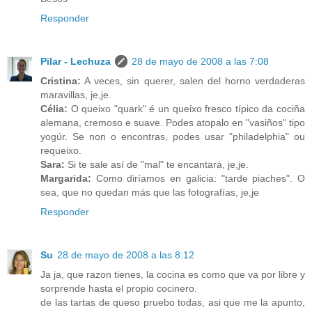
Responder
Pilar - Lechuza
28 de mayo de 2008 a las 7:08
Cristina:
A veces, sin querer, salen del horno verdaderas
maravillas, je,je.
Célia:
O queixo "quark" é un queixo fresco típico da cociña
alemana, cremoso e suave. Podes atopalo en "vasiños" tipo
yogúr. Se non o encontras, podes usar "philadelphia" ou
requeixo.
Sara:
Si te sale así de "mal" te encantará, je,je.
Margarida:
Como diríamos en galicia: "tarde piaches". O
sea, que no quedan más que las fotografías, je,je
Responder
Su
28 de mayo de 2008 a las 8:12
Ja ja, que razon tienes, la cocina es como que va por libre y
sorprende hasta el propio cocinero.
de las tartas de queso pruebo todas, asi que me la apunto,