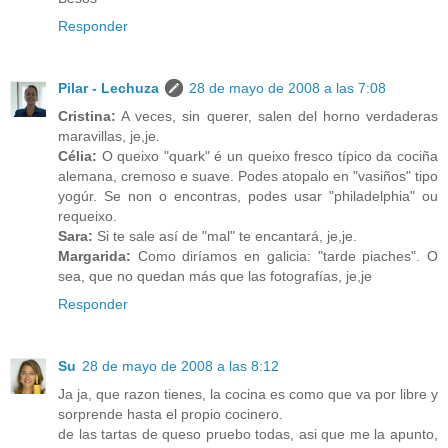
Responder
Pilar - Lechuza
28 de mayo de 2008 a las 7:08
Cristina:
A veces, sin querer, salen del horno verdaderas
maravillas, je,je.
Célia:
O queixo "quark" é un queixo fresco típico da cociña
alemana, cremoso e suave. Podes atopalo en "vasiños" tipo
yogúr. Se non o encontras, podes usar "philadelphia" ou
requeixo.
Sara:
Si te sale así de "mal" te encantará, je,je.
Margarida:
Como diríamos en galicia: "tarde piaches". O
sea, que no quedan más que las fotografías, je,je
Responder
Su
28 de mayo de 2008 a las 8:12
Ja ja, que razon tienes, la cocina es como que va por libre y
sorprende hasta el propio cocinero.
de las tartas de queso pruebo todas, asi que me la apunto,