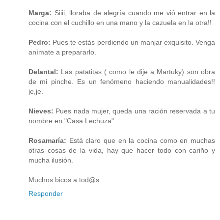
Marga:
Siiii, lloraba de alegría cuando me vió entrar en la
cocina con el cuchillo en una mano y la cazuela en la otra!!
Pedro:
Pues te estás perdiendo un manjar exquisito. Venga
anímate a prepararlo.
Delantal:
Las patatitas ( como le dije a Martuky) son obra
de mi pinche. Es un fenómeno haciendo manualidades!!
je,je.
Nieves:
Pues nada mujer, queda una ración reservada a tu
nombre en "Casa Lechuza".
Rosamaría:
Está claro que en la cocina como en muchas
otras cosas de la vida, hay que hacer todo con cariño y
mucha ilusión.
Muchos bicos a tod@s
Responder