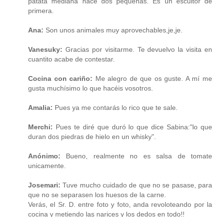
patata mediana hace dos pequeñas. Es un escultor de
primera.
Ana:
Son unos animales muy aprovechables,je,je.
Vanesuky:
Gracias por visitarme. Te devuelvo la visita en
cuantito acabe de contestar.
Cocina con cariño:
Me alegro de que os guste. A mí me
gusta muchísimo lo que hacéis vosotros.
Amalia:
Pues ya me contarás lo rico que te sale.
Merchi:
Pues te diré que duró lo que dice Sabina:"lo que
duran dos piedras de hielo en un whisky".
Anónimo:
Bueno, realmente no es salsa de tomate
unicamente.
Josemari:
Tuve mucho cuidado de que no se pasase, para
que no se separasen los huesos de la carne.
Verás, el Sr. D. entre foto y foto, anda revoloteando por la
cocina y metiendo las narices y los dedos en todo!!