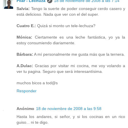
Pilar - Lechuza
18 de noviembre de 2008 a las 7:14
Salvia:
Tengo la suerte de poder conseguir cerdo casero y
está delicioso. Nada que ver con el del super.
Cuatro E.:
Quizá si monto un tele-lechuza?
Mónica:
Ciertamente es una leche fantástica, yo ya la
estoy consumiendo diariamente.
Bárbara:
A mí personalmente me gusta más que la ternera.
A.Dulac:
Gracias por visitar mi cocina, me voy volando a
ver tu pagina. Seguro que será interesantísima.
muchos bicos a tod@s
Responder
Anónimo
18 de noviembre de 2008 a las 9:58
Hasta los andares, si señor, y si los cocinas en un rico
guiso... ni te digo.