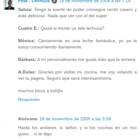
Pilar - Lechuza
18 de noviembre de 2008 a las 7:14
Salvia:
Tengo la suerte de poder conseguir cerdo casero y
está delicioso. Nada que ver con el del super.
Cuatro E.:
Quizá si monto un tele-lechuza?
Mónica:
Ciertamente es una leche fantástica, yo ya la
estoy consumiendo diariamente.
Bárbara:
A mí personalmente me gusta más que la ternera.
A.Dulac:
Gracias por visitar mi cocina, me voy volando a
ver tu pagina. Seguro que será interesantísima.
muchos bicos a tod@s
Responder
Anónimo
18 de noviembre de 2008 a las 9:58
Hasta los andares, si señor, y si los cocinas en un rico
guiso... ni te digo.