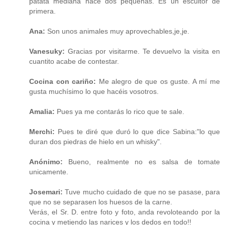
patata mediana hace dos pequeñas. Es un escultor de
primera.
Ana:
Son unos animales muy aprovechables,je,je.
Vanesuky:
Gracias por visitarme. Te devuelvo la visita en
cuantito acabe de contestar.
Cocina con cariño:
Me alegro de que os guste. A mí me
gusta muchísimo lo que hacéis vosotros.
Amalia:
Pues ya me contarás lo rico que te sale.
Merchi:
Pues te diré que duró lo que dice Sabina:"lo que
duran dos piedras de hielo en un whisky".
Anónimo:
Bueno, realmente no es salsa de tomate
unicamente.
Josemari:
Tuve mucho cuidado de que no se pasase, para
que no se separasen los huesos de la carne.
Verás, el Sr. D. entre foto y foto, anda revoloteando por la
cocina y metiendo las narices y los dedos en todo!!