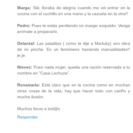
Marga:
Siiii, lloraba de alegría cuando me vió entrar en la
cocina con el cuchillo en una mano y la cazuela en la otra!!
Pedro:
Pues te estás perdiendo un manjar exquisito. Venga
anímate a prepararlo.
Delantal:
Las patatitas ( como le dije a Martuky) son obra
de mi pinche. Es un fenómeno haciendo manualidades!!
je,je.
Nieves:
Pues nada mujer, queda una ración reservada a tu
nombre en "Casa Lechuza".
Rosamaría:
Está claro que en la cocina como en muchas
otras cosas de la vida, hay que hacer todo con cariño y
mucha ilusión.
Muchos bicos a tod@s
Responder