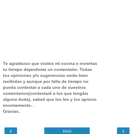
Te agradezco que visites mi cocina e inviertas
tu tiempo dejandome un comentario.
Todas
tus opiniones y/o sugerencias serán bien
recibidas y aunque por falta de tiempo no
pueda contestar a cada uno de vuestros
comentarios(contestaré a los que tengáis
alguna duda), sabed que los leo y los aprecio
enormemente. .
Gracias.
‹
›
Inicio