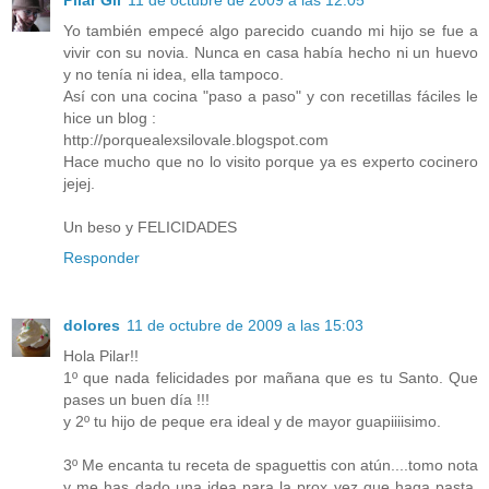
Pilar Gil
11 de octubre de 2009 a las 12:05
Yo también empecé algo parecido cuando mi hijo se fue a
vivir con su novia. Nunca en casa había hecho ni un huevo
y no tenía ni idea, ella tampoco.
Así con una cocina "paso a paso" y con recetillas fáciles le
hice un blog :
http://porquealexsilovale.blogspot.com
Hace mucho que no lo visito porque ya es experto cocinero
jejej.
Un beso y FELICIDADES
Responder
dolores
11 de octubre de 2009 a las 15:03
Hola Pilar!!
1º que nada felicidades por mañana que es tu Santo. Que
pases un buen día !!!
y 2º tu hijo de peque era ideal y de mayor guapiiiisimo.
3º Me encanta tu receta de spaguettis con atún....tomo nota
y me has dado una idea para la prox vez que haga pasta.