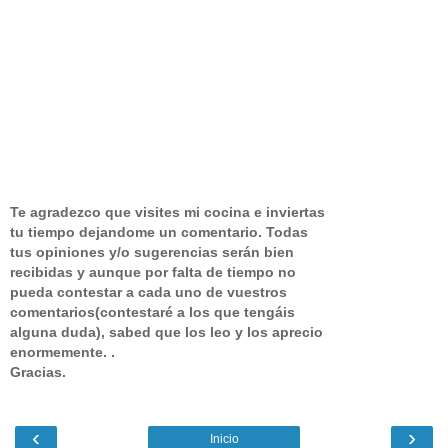
Te agradezco que visites mi cocina e inviertas
tu tiempo dejandome un comentario.
Todas
tus opiniones y/o sugerencias serán bien
recibidas y aunque por falta de tiempo no
pueda contestar a cada uno de vuestros
comentarios(contestaré a los que tengáis
alguna duda), sabed que los leo y los aprecio
enormemente. .
Gracias.
‹
›
Inicio