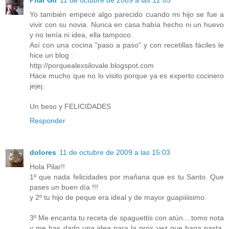
Pilar Gil
11 de octubre de 2009 a las 12:05
Yo también empecé algo parecido cuando mi hijo se fue a
vivir con su novia. Nunca en casa había hecho ni un huevo
y no tenía ni idea, ella tampoco.
Así con una cocina "paso a paso" y con recetillas fáciles le
hice un blog :
http://porquealexsilovale.blogspot.com
Hace mucho que no lo visito porque ya es experto cocinero
jejej.
Un beso y FELICIDADES
Responder
dolores
11 de octubre de 2009 a las 15:03
Hola Pilar!!
1º que nada felicidades por mañana que es tu Santo. Que
pases un buen día !!!
y 2º tu hijo de peque era ideal y de mayor guapiiiisimo.
3º Me encanta tu receta de spaguettis con atún....tomo nota
y me has dado una idea para la prox vez que haga pasta.