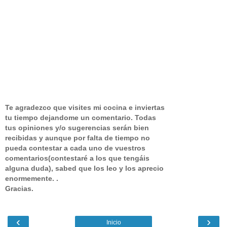
Te agradezco que visites mi cocina e inviertas
tu tiempo dejandome un comentario.
Todas
tus opiniones y/o sugerencias serán bien
recibidas y aunque por falta de tiempo no
pueda contestar a cada uno de vuestros
comentarios(contestaré a los que tengáis
alguna duda), sabed que los leo y los aprecio
enormemente. .
Gracias.
‹
›
Inicio