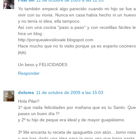
Pilar Gil
11 de octubre de 2009 a las 12:05
Yo también empecé algo parecido cuando mi hijo se fue a
vivir con su novia. Nunca en casa había hecho ni un huevo
y no tenía ni idea, ella tampoco.
Así con una cocina "paso a paso" y con recetillas fáciles le
hice un blog :
http://porquealexsilovale.blogspot.com
Hace mucho que no lo visito porque ya es experto cocinero
jejej.
Un beso y FELICIDADES
Responder
dolores
11 de octubre de 2009 a las 15:03
Hola Pilar!!
1º que nada felicidades por mañana que es tu Santo. Que
pases un buen día !!!
y 2º tu hijo de peque era ideal y de mayor guapiiiisimo.
3º Me encanta tu receta de spaguettis con atún....tomo nota
y me has dado una idea para la prox vez que haga pasta.