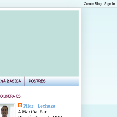
INA BASICA
POSTRES
COCINERA ES:
Pilar - Lechuza
A Mariña -San