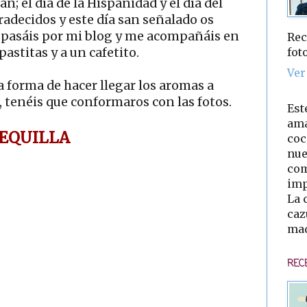
an; el día de la Hispanidad y el día del
gradecidos y este día san señalado os
e pasáis por mi blog y me acompañáis en
Rec
fot
astitas y a un cafetito.
Ver
a forma de hacer llegar los aromas a
, tenéis que conformaros con las fotos.
Est
ama
EQUILLA
coc
nue
com
imp
La 
caz
mad
REC