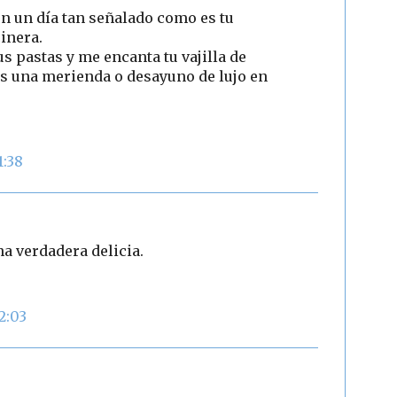
en un día tan señalado como es tu
inera.
s pastas y me encanta tu vajilla de
as una merienda o desayuno de lujo en
1:38
na verdadera delicia.
2:03