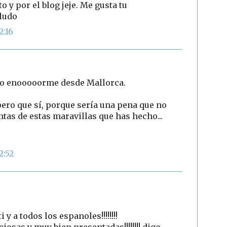
to y por el blog jeje. Me gusta tu
aludo
2:16
razo enooooorme desde Mallorca.
pero que sí, porque sería una pena que no
tas de estas maravillas que has hecho...
2:52
 y a todos los espanoles!!!!!!!!
ciosas y muy bien presentadas!!!!!!!! digo