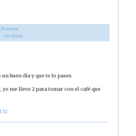
,
Postres
r - Lechuza
s un buen día y que te lo pases
, yo me llevo 2 para tomar con el café que
1:32