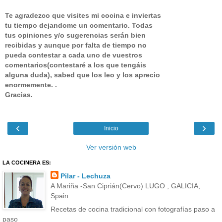
Te agradezco que visites mi cocina e inviertas
tu tiempo dejandome un comentario.
Todas
tus opiniones y/o sugerencias serán bien
recibidas y aunque por falta de tiempo no
pueda contestar a cada uno de vuestros
comentarios(contestaré a los que tengáis
alguna duda), sabed que los leo y los aprecio
enormemente. .
Gracias.
‹
›
Inicio
Ver versión web
LA COCINERA ES:
Pilar - Lechuza
A Mariña -San Ciprián(Cervo) LUGO , GALICIA,
Spain
Recetas de cocina tradicional con fotografías paso a
paso