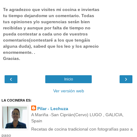
Te agradezco que visites mi cocina e inviertas
tu tiempo dejandome un comentario.
Todas
tus opiniones y/o sugerencias serán bien
recibidas y aunque por falta de tiempo no
pueda contestar a cada uno de vuestros
comentarios(contestaré a los que tengáis
alguna duda), sabed que los leo y los aprecio
enormemente. .
Gracias.
‹
›
Inicio
Ver versión web
LA COCINERA ES:
Pilar - Lechuza
A Mariña -San Ciprián(Cervo) LUGO , GALICIA,
Spain
Recetas de cocina tradicional con fotografías paso a
paso